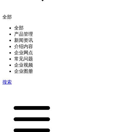
全部
全部
产品管理
新闻资讯
介绍内容
企业网点
常见问题
企业视频
企业图册
搜索