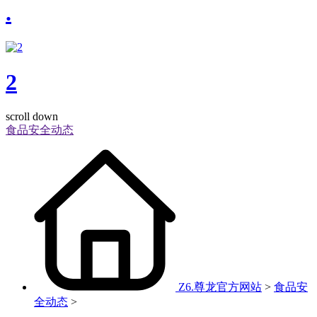
.
2
scroll down
食品安全动态
Z6.尊龙官方网站
>
食品安
全动态
>