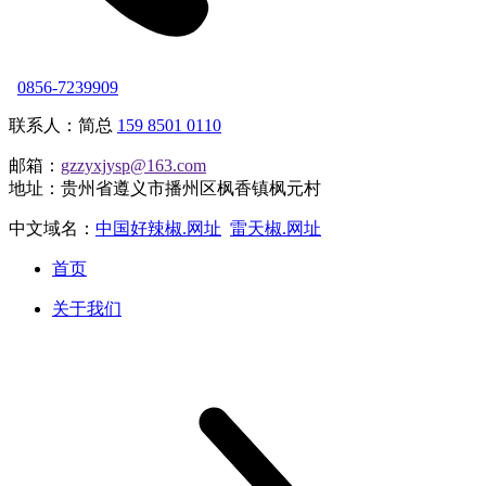
0856-7239909
联系人：简总
159 8501 0110
邮箱：
gzzyxjysp@163.com
地址：贵州省遵义市播州区枫香镇枫元村
中文域名：
中国好辣椒.网址
雷天椒.网址
首页
关于我们