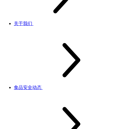
关于我们
食品安全动态