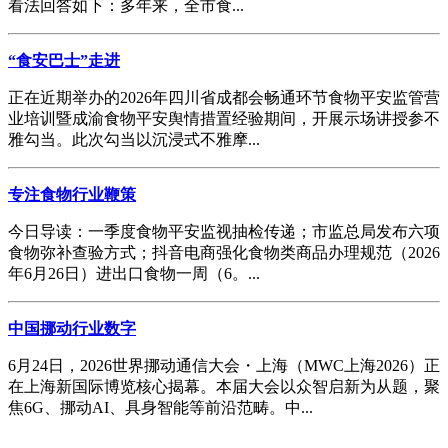
看法回答如下：多年来，全市食...
“食安巴士”走进
正在近期举办的2026年四川省成都会畅通环节食物平安监管营
业培训暨成渝食物平安舆情措置经验期间，开展示场讲授参不
雅勾当。此次勾当以沉浸式不雅摩...
专注食物行业鞭策
今日导读：一季度食物平安监视抽检传递；市监总局发布六项
食物弥补查验方式；抖音电商强化食物类商品办理规范（2026
年6月26日）进出口食物一周（6。...
中国挪动行业数字
6月24日，2026世界挪动通信大会・上海（MWC上海2026）正
在上海新国际博览核心揭幕。本届大会以众智启新为从题，聚
焦6G、挪动AI、具身智能等前沿范畴。中...