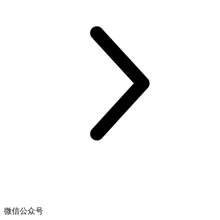
微信公众号