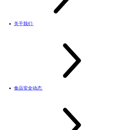
关于我们
食品安全动态