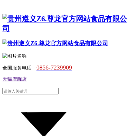
0856-7239909
全国服务电话：
天猫旗舰店