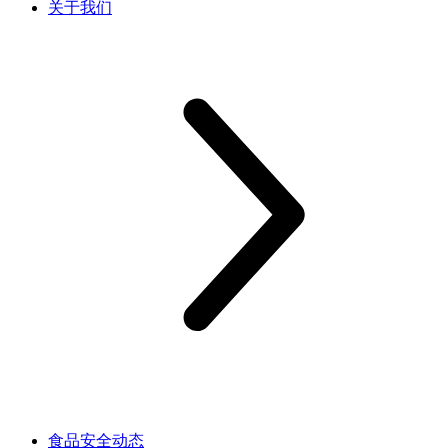
关于我们
食品安全动态