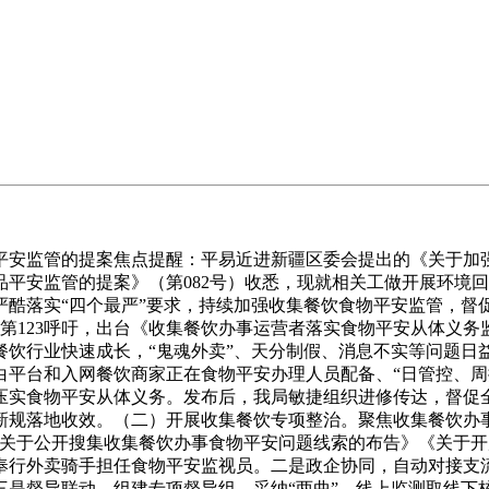
监管的提案焦点提醒：平易近进新疆区委会提出的《关于加强外
平安监管的提案》（第082号）收悉，现就相关工做开展环境
严酷落实“四个最严”要求，持续加强收集餐饮食物平安监管，督
布第123呼吁，出台《收集餐饮办事运营者落实食物平安从体义务监视
餐饮行业快速成长，“鬼魂外卖”、天分制假、消息不实等问题日
平台和入网餐饮商家正在食物平安办理人员配备、“日管控、周排
压实食物平安从体义务。发布后，我局敏捷组织进修传达，督促
新规落地收效。（二）开展收集餐饮专项整治。聚焦收集餐饮办
《关于公开搜集收集餐饮办事食物平安问题线索的布告》《关于
奉行外卖骑手担任食物平安监视员。二是政企协同，自动对接支
是督导联动，组建专项督导组，采纳“两曲”、线上监测取线下核