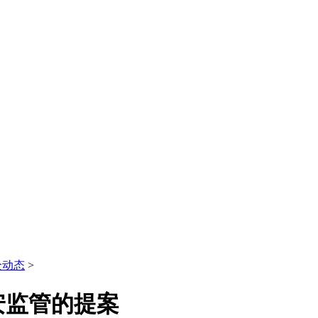
全动态
>
安监管的提案