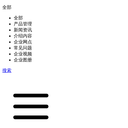
全部
全部
产品管理
新闻资讯
介绍内容
企业网点
常见问题
企业视频
企业图册
搜索