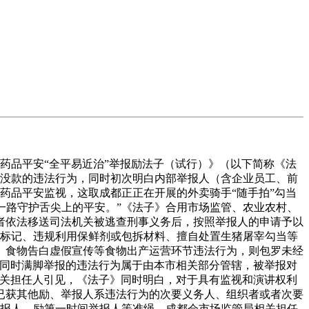
药品平安“全平易近治”举报励法子（试行）》（以下简称《法
下罚没款的违法行为，同时初次明白内部举报人（含企业员工、前
物药品平安监视，这取成都正正在开展的外卖骑手“随手拍”勾当
一路守护舌尖上的平安。”《法子》合用市场监管、农业农村、
者依法移送司法机关被逃查刑事义务后，按照举报人的申请予以
量标记、违规利用保鲜剂或包拆材料、擅自处置生猪屠宰勾当等
、食物告白虚假宣传等食物出产运营环节违法行为，则包罗未经
当同时满脚举报的违法行为属于由本市相关部分管辖，被举报对
相关担任人引见，《法子》同时明白，对于具有监视和演讲权利
已获其他励、举报人系违法行为的次要义务人、组织者或者次要
举报人、励第一时间举报人等准绳。成都会市场监管局相关担任