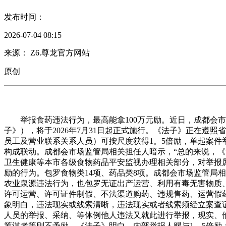
发布时间：
2026-07-04 08:15
来源： Z6.尊龙官方网站
原创
举报食药违法行为，最高能拿100万元励。近日，成都会市
子》），将于2026年7月31日起正式施行。《法子》正在遵
员工及营业联系关系人员）可按尺度获得1。5倍励，单起案件
构成联动。成都会市场监管局相关担任人暗示，“总的来说，《
卫生健康等本市各级食物药品平安监视办理相关部分，对举报
励的行为。包罗食物类14项、药品类8项。成都会市场监管局
农业泉源违法行为，也包罗无证出产运营、利用有毒无害物质
许可运营、许可证件制假、不法渠道购药、违规售药、运营假
象明白，违法现实或线索清晰，违法现实或者线索须经立案查
人员的举报、采纳、等体例他人违法又就此进行举报，现实、
筹谋者等则不予励。《法子》明白，内部举报人赐与1。5倍励