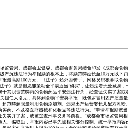
场监管局、成都会卫健委、成都会财务局结合印发《成都会食物
照省级严沉违法行为举报励的根本上，将励范畴延长至10万元以
举报最高励100万元。《法子》还外卖骑手、网格员积极参取食
法子》就是但愿能策动全平易近当‘侦探’，让违法者无处藏身，
属于其职责范畴内的食物药品平安违法行为，经查证失实了案或
相关担任人引见，具体到食物平安类举报，既包罗冒用农产质量
、超范畴超限量利用食物添加剂、违规出产运营婴长儿配方乳粉
药劣药、不及格医疗器械和化妆品等违法行为。“申请举报励该
证失实并了案，或被逃查刑事义务等前提。”成都会市场监管局
他人、骗取励，举报内容已事先被相关部分控制、统一举报内容
；每起案件举报励上限为100万元；金的计较和分派遵照有益于