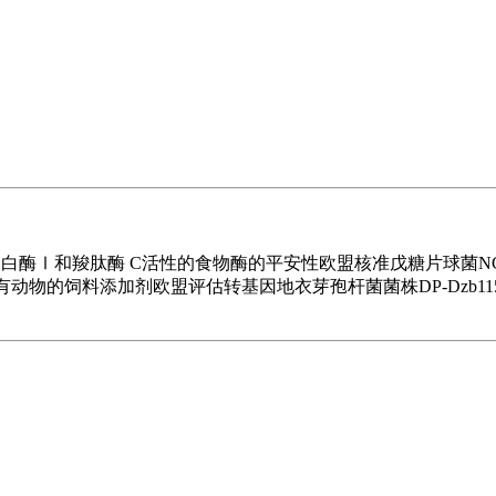
酶Ⅰ和羧肽酶 C活性的食物酶的平安性欧盟核准戊糖片球菌NCIMB 
做为所有动物的饲料添加剂欧盟评估转基因地衣芽孢杆菌菌株DP-Dzb1