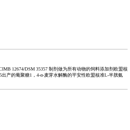
12674/DSM 35357 制剂做为所有动物的饲料添加剂欧盟核
15出产的葡聚糖1，4-α-麦芽水解酶的平安性欧盟核准L-半胱氨