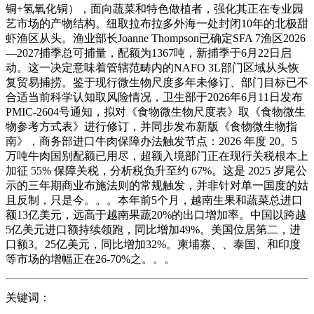
铜+氢氧化铜），面向蔬菜和特色做植者，强化其正在专业园
艺市场的产物结构。纽取拉布拉多外海一处封闭10年的北极甜
虾渔区从头。渔业部长Joanne Thompson已确定SFA 7渔区2026
—2027捕季总可捕量，配额为1367吨，新捕季于6月22日启
动。这一决定意味着管辖范畴内的NAFO 3L部门区域从头恢
复贸易捕捞。鉴于现行微生物尺度多年未修订、部门目标已不
合适当前科学认知取风险情况，卫生部于2026年6月11日发布
PMIC-2604号通知，拟对《食物微生物尺度表》取《食物微生
物参考方式表》进行修订，并同步发布新版《食物微生物指
南》，商务部进口牛肉保障办法触发节点：2026 年度 20。5
万吨牛肉国别配额已用尽，超额入境部门正在现行关税根本上
加征 55% 保障关税，分析税负升至约 67%。这是 2025 岁尾公
示的三年期商业布施法则的常规触发，并非针对单一国度的姑
且反制，只是今。。。本年前5个月，越南生果和蔬菜总进口
额13亿美元，远高于越南果蔬20%的出口增加率。中国以跨越
5亿美元进口额持续领跑，同比增加49%。美国位居第二，进
口额3。25亿美元，同比增加32%。柬埔寨、、泰国、和印度
等市场的增幅正在26-70%之。。。
关键词：