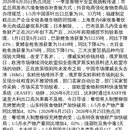
2026年6月26日热点消息：一季度食物平安监视抽检传递；市
监总局发布六项食物弥补查验方式；抖音电商强化食物类商品
办理规范；1-5月中国茶叶出口总量为16。33万吨；福建制定
糕点出产企业全链条微生物防控指南；上海查办6家收集餐饮
单元肉成品掺假系列案；日本解除。。。巴布亚新几内亚金枪
鱼财产正在2025年创下高产后，2026年前期捕捞节拍较着放
缓。1月1日至6月24日，巴新鲣鱼渔获量为51235吨，同比下降
43%；黄鳍金枪鱼渔获量为31418吨，同比下降42%；大目金
枪鱼渔获量为476吨，同比下降51%。三大次要贸易品种均呈
现较大降幅，改变了客岁。。。挪威实鳕价钱持稳，俄罗斯线
日，欧洲市场继续消化欧盟拟全面俄罗斯实鳕原料进入欧盟市
场的动静。正在政策细则尚未发布之前，中国市场挪威去头去
净（H&G）实鳕价钱维持不变，俄罗斯实鳕和鳕市场则起头
呈现分歧程度的不雅望情感，部门卖家自动出货，部门买家暂
停采购，市场买卖节拍较着。。。据欧盟食物和饲料快速预警
系统（RASFF）动静，2026年6月23日，比利时通过RASFF传
递意大利出口高兴果酱不及格。今日导读：餐馆将人制蟹柳假
充烤蟹肉受；山东特医食物财产加快破局；1-5月水产物产量
同比增加4。02%（2026年6月25日）2026年6月25日热点消
息：餐馆将人制蟹柳假充烤蟹肉受；山东特医食物财产加快破
局；1-5月水产物产量同比增加4。02%；须眉吃豆角中毒3天
瘦8斤，大夫提示；1-5月我国共计进口各类乳成品117。8万