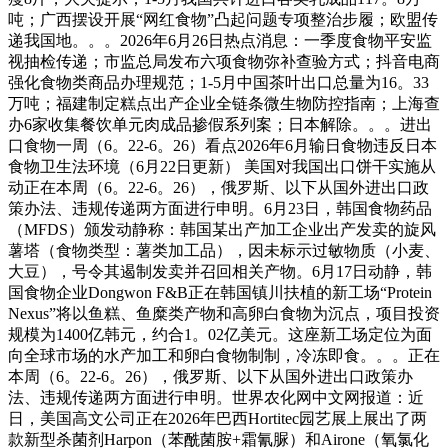
吨；广西摆设开展“网红食物”凸起问题专项整治步履；欧盟传
递我国地。。。2026年6月26日热点消息：一季度食物平安监
视抽检传递；市监总局发布六项食物弥补查验方式；抖音电商
强化食物类商品办理规范；1-5月中国茶叶出口总量为16。33
万吨；福建制定糕点出产企业全链条微生物防控指南；上海查
办6家收集餐饮单元肉成品掺假系列案；日本解除。。。进出
口食物一周（6。22-6。26）看点2026年6月输日食物违反日本
食物卫生法环境（6月22日更新） 美国对我国出口饼干实施从
动正在本周（6。22-6。26），俄罗斯、以下从国外进出口政
策办法、违规传递两方面进行申明。6月23日，韩国食物药品
（MFDS）颁发动静称：韩国某出产加工企业出产发卖的旋风
薯塔（食物类型：薯类加工品），因未标示过敏物质（小麦、
大豆），号令其遏制发卖并召回相关产物。6月17日动静，韩
国食物企业Dongwon F&B正在韩国镇川扶植的新工场“Protein
Nexus”将以鱼糕、鱼糜类产物和高卵白食物为沉点，项目投资
规模为1400亿韩元，约合1。02亿美元。这座新工场定位为面
向全球市场的水产加工和卵白食物制制，冷冻即食。。。正在
本周（6。22-6。26），俄罗斯、以下从国外进出口政策办
法、违规传递两方面进行申明。世界农化网中文网报道：近
日，美国高文公司正在2026年巴西Hortitec园艺展上展出了两
款新型杀菌剂Harpon（苯酰菌胺+霜氰脲）和Airone（氧氯化