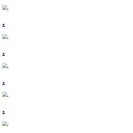
.
.
.
.