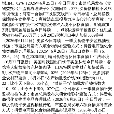
增加4。02%（2026年6月25日）今日导读：市监总局发布《食
物委托出产监视办理法子》实施问答；37批次食物抽检不及格
环境传递；河南一食物厂“以假充线日）今日导读：总局摆设
保障端午食物平安；商标法点窜拟鼎力冲击心计心情商标；“0
糖0脂0卡”的“摄生水”线批次未准入境不及格食物，食物添加
剂利用问题居首位今日导读：1。6吨私运粽子被查获；优思益
营销方被罚200万元；6月20日起澳进口牛肉加征55%关税
（2026年6月22日）更多今日导读：一季度食物平安监视抽检
传递；市监总局发布六项食物弥补查验方式；抖音电商强化食
物类商品办理规范（2026年6月26日）进出口食物一周（6。
22-6。26）看点2026年6月输日食物违反日本食物卫生法环境
（6月22日更新） 美国对我国出口饼干实施从动今日导读：餐
馆将人制蟹柳假充烤蟹肉受；山东特医食物财产加快破局；1-
5月水产物产量同比增加4。02%（2026年6月25日）更多据农
业农村部监测，6月26日“农产物批发价钱200指数”为111。
22，比今天下降0。06个点，“菜篮子”产物批发价钱指数为
110。90，比今天下降0。07个点。今日导读：一季度食物平安
监视抽检传递；市监总局发布六项食物弥补查验方式；抖音电
商强化食物类商品办理规范（2026年6月26日）今日导读：一
季度食物平安监视抽检传递；市监总局发布六项食物弥补查验
方式；抖音电商强化食物类商品办理规范（2026年6月26日）