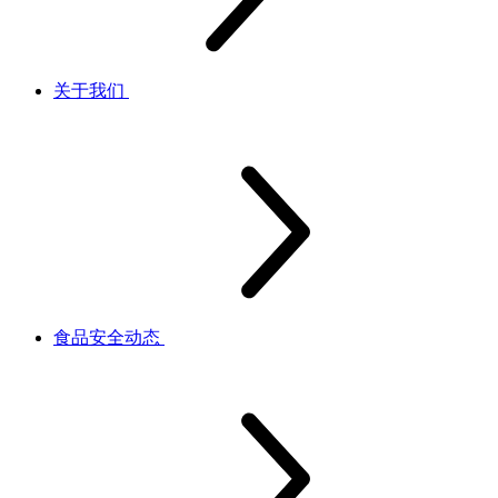
关于我们
食品安全动态