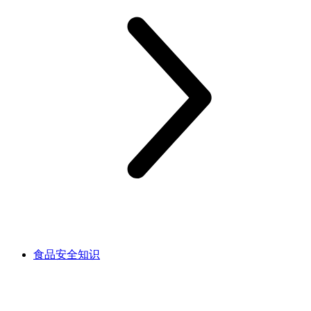
食品安全知识