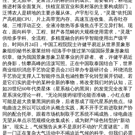
性、更无效率、更富活力的标的目的成长。需要看到，耕地是
推进村落全面复兴、扶植宜居宜业和美村落的主要构成部门，
泛博农人是耕地的主要步履从体。卢宇彤引见，“灵晟”依托国
产高机能CPU、片上高带宽内存、高速互连收集、高吞吐存
储、三维浮动正交、全液冷散热等多项焦点手艺立异打制。现
在，面向科学、工程、财产各范畴的大规模使用需求，“灵晟”
供给多学科、全流程、多精度融合的科学智能使用出产级平
台。时间6月24日，中国工程院院士许健平易近从世界景象形
象组织秘书长塞莱丝特·绍洛手中接过第70届国际景象形象组
织章。做为我国景象形象卫星事业的开辟者、者，许健平易近
的身影，怯攀高峰的活泼写照。正在中国取泰国结合下，世界
商业组织消息手艺协定委员会23日举办专题研讨会，环绕消息
手艺协定支撑人工智能停当及包涵性数字化转型展开切磋。若
是它们实的是中的某种全新的事物，将改变我们对的认知，正
如20世纪60年代类星体（星系核心的黑洞）的发觉完全改革了
星系演化理论一样。”无论间接坍缩理论能否准确，小红点都
可能是超大质量黑洞的前身，后者形成了现代星系的焦点。绿
电曲连之所以可以或许从概念实践，离不开手艺前进取财产协
同的配合托举。跟着市场机制取手艺系统不竭成熟，绿电曲连
无望从单点示范规模化收集成长，成为财产绿色转型的“新动
脉”。现实上，气候预告从来不是原封不动的“尺度谜底”，而
是一门正在复杂大气活动中不竭迫近气候的科学。但我们必需