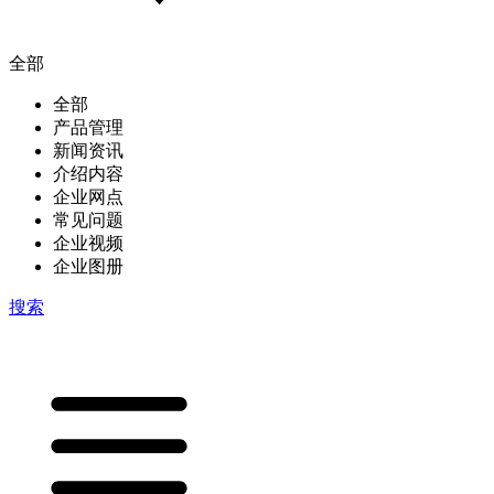
全部
全部
产品管理
新闻资讯
介绍内容
企业网点
常见问题
企业视频
企业图册
搜索