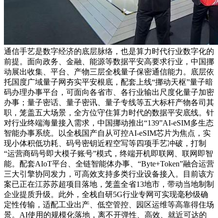
通信手艺是数字经济的底层脉络，也是算力时代行业数字化的
前提。面向政务、金融、能源等数据平安高要求行业，中国挪
动展出收集、平台、产物三层全栈量子保密通信能力。底层依
托国度广域量子网夯实平安根底，配套上线“挪动天枢”量子暗
码办理办事平台，可面向各省市、各行业输出尺度化量子加密
办事；量子密话、量子密讯、量子专线等五大标杆产物各司其
职，笼盖五大场景，全方位守住算力时代的数据平安底线。针
对行业终端海量接入需求，中国挪动推出“139”AI-eSIM多生态
智能办事系统。以全栈国产自从可控AI-eSIM芯片为焦点，实
现小体积低功耗、码号密钥近程空写等四项手艺冲破，打制
“运营商码号即大模子账号”模式，终端开机即联网、联网即智
能。配套AIoT平台、全链智能体办事、“Byte+Token”融合运营
三大引擎协同发力，可高效支持多类行业设备接入。目前该方
案已正在江苏苏超项目落地，笼盖全省13地市，带动当地制制
企业提质升级。此外，全栈自研5G行业专网可实现毫秒级确
定性传输，适配工业出产、低空管控、园区运维等高靠得住场
景。AI使用的规模化落地，离不开弹性、高效、就近可达的