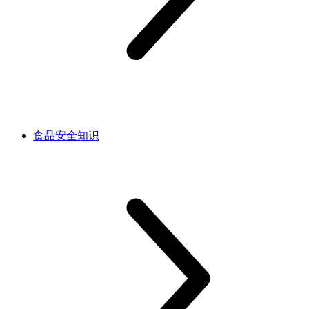
食品安全知识