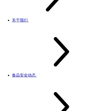
关于我们
食品安全动态