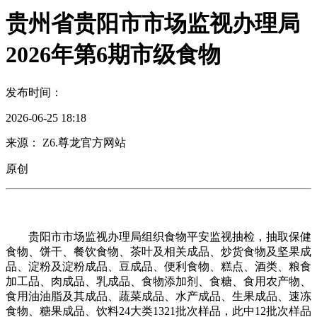
贵州省贵阳市市场监视办理局
2026年第6期市级食物
发布时间：
2026-06-25 18:18
来源： Z6.尊龙官方网站
原创
贵阳市市场监视办理局组织食物平安监视抽检，抽取保健
食物、饼干、餐饮食物、茶叶及相关成品、炒货食物及坚果成
品、淀粉及淀粉成品、豆成品、便利食物、糕点、酒类、粮食
加工品、肉成品、乳成品、食物添加剂、食糖、食用农产物、
食用油油脂及其成品、蔬菜成品、水产成品、生果成品、速冻
食物、糖果成品、饮料24大类1321批次样品，此中12批次样品