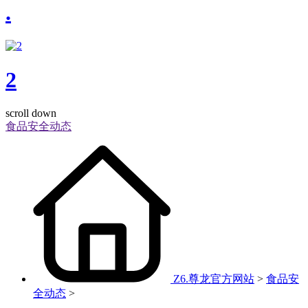
.
2
scroll down
食品安全动态
Z6.尊龙官方网站
>
食品安
全动态
>