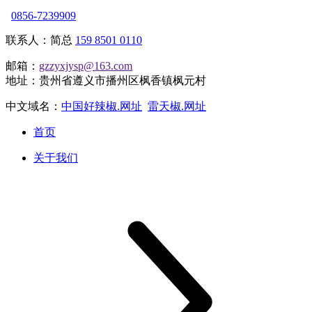
0856-7239909
联系人：简总
159 8501 0110
邮箱：
gzzyxjysp@163.com
地址：贵州省遵义市播州区枫香镇枫元村
中文域名：
中国好辣椒.网址
雷天椒.网址
首页
关于我们