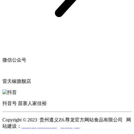
微信公众号
雷天椒旗舰店
抖音号 苗寨人家佳裕
Copyright © 2023 贵州遵义Z6.尊龙官方网站食品有限公司 网
站建设：
Z6.尊龙官方网站
网站地图