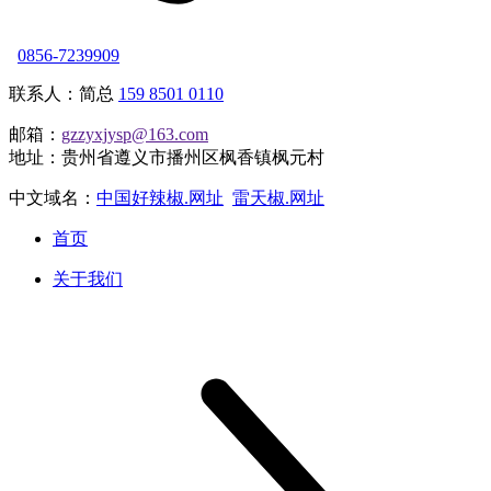
0856-7239909
联系人：简总
159 8501 0110
邮箱：
gzzyxjysp@163.com
地址：贵州省遵义市播州区枫香镇枫元村
中文域名：
中国好辣椒.网址
雷天椒.网址
首页
关于我们