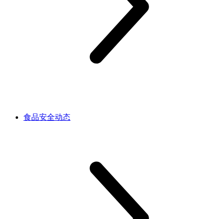
食品安全动态