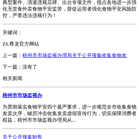
典型案件、清退违规店肆、出台专项文件，指点各地进一步强
化无堂食外卖食物平安监管，督促运营者强化食物平安风险防
控，严查违法违规行为！
关键词：
Z6.尊龙官方网站
上一篇：
梧州市市场监视办理局关于公开搜集收集食物发
下一篇：没有了
相关新闻
梧州市市场监视办
为贯彻落实食物平安四个最严要求，进一步规范全市收集食物
发卖次序，峻厉冲击收集发卖虚假宣传行为，切实保障消费者
权益，梧州市市场监视办理局从...
关于公开搜集制售