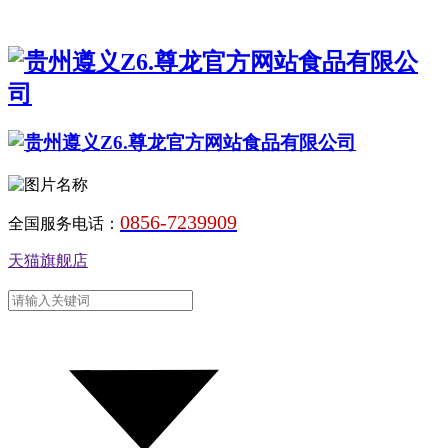
0856-7239909
全国服务电话：
天猫旗舰店