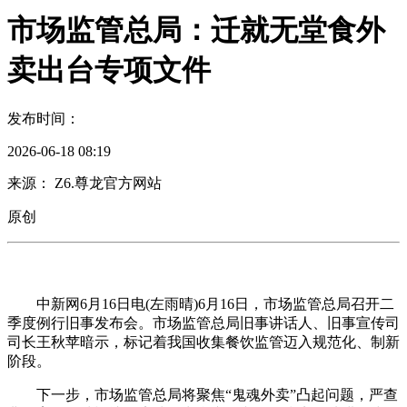
市场监管总局：迁就无堂食外
卖出台专项文件
发布时间：
2026-06-18 08:19
来源： Z6.尊龙官方网站
原创
中新网6月16日电(左雨晴)6月16日，市场监管总局召开二
季度例行旧事发布会。市场监管总局旧事讲话人、旧事宣传司
司长王秋苹暗示，标记着我国收集餐饮监管迈入规范化、制新
阶段。
下一步，市场监管总局将聚焦“鬼魂外卖”凸起问题，严查