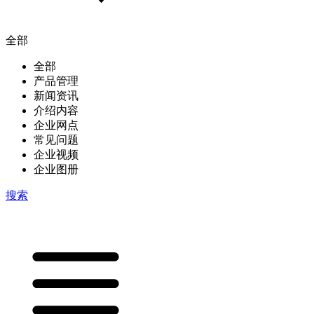
全部
全部
产品管理
新闻资讯
介绍内容
企业网点
常见问题
企业视频
企业图册
搜索