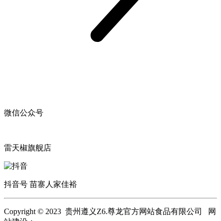
微信公众号
雷天椒旗舰店
抖音号 苗寨人家佳裕
Copyright © 2023 贵州遵义Z6.尊龙官方网站食品有限公司 网