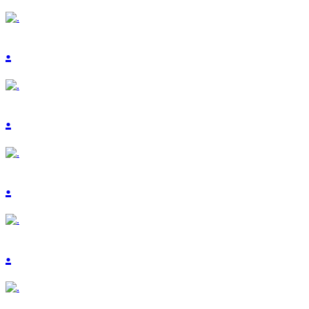
.
.
.
.