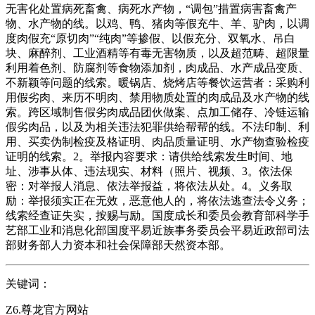
无害化处置病死畜禽、病死水产物，“调包”措置病害畜禽产
物、水产物的线。以鸡、鸭、猪肉等假充牛、羊、驴肉，以调
度肉假充“原切肉”“纯肉”等掺假、以假充分、双氧水、吊白
块、麻醉剂、工业酒精等有毒无害物质，以及超范畴、超限量
利用着色剂、防腐剂等食物添加剂，肉成品、水产成品变质、
不新颖等问题的线索。暖锅店、烧烤店等餐饮运营者：采购利
用假劣肉、来历不明肉、禁用物质处置的肉成品及水产物的线
索。跨区域制售假劣肉成品团伙做案、点加工储存、冷链运输
假劣肉品，以及为相关违法犯罪供给帮帮的线。不法印制、利
用、买卖伪制检疫及格证明、肉品质量证明、水产物查验检疫
证明的线索。2。举报内容要求：请供给线索发生时间、地
址、涉事从体、违法现实、材料（照片、视频、3。依法保
密：对举报人消息、依法举报益，将依法从处。4。义务取
励：举报须实正在无效，恶意他人的，将依法逃查法令义务；
线索经查证失实，按赐与励。国度成长和委员会教育部科学手
艺部工业和消息化部国度平易近族事务委员会平易近政部司法
部财务部人力资本和社会保障部天然资本部。
关键词：
Z6.尊龙官方网站