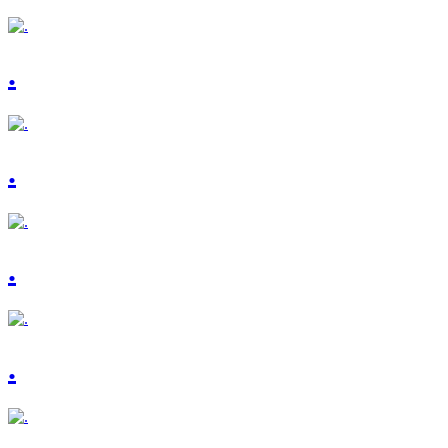
.
.
.
.