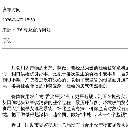
发布时间：
2026-04-02 15:59
来源： Z6.尊龙官方网站
原创
对食用农产物的出产、制做、曾经成为当前社会信赖危机的
命、糊口供给优良办事。比拟于屡次发生的食物平安事务，冒
制也不敷，消费者是没有决心的。食物平安监管的根基面并没
高，各类社会矛盾的冲突复杂，社会的戾气仍然很沉。
保障食用农产物“舌尖平安”有了更严新规，沉正在抓落实。
从田间地头到餐饮消费的整个过程，履历环节多、环境较为复
食用农产物平安逃溯系统，细化监管办法，确保监管对象没有
忧。把工做做得越深切、越全面、做好“小处”，从一个个监视
近日，国度市场监视办理总局发布《食用农产物市场发卖质量