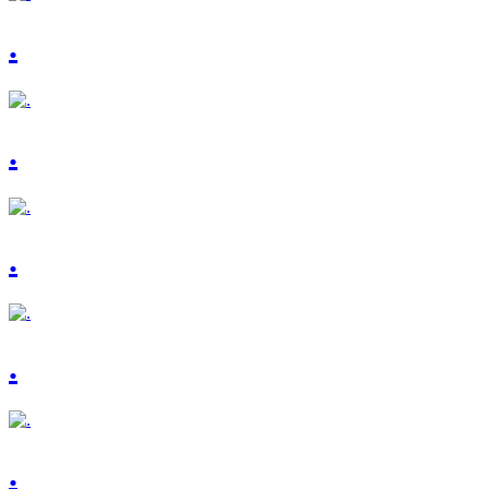
.
.
.
.
.