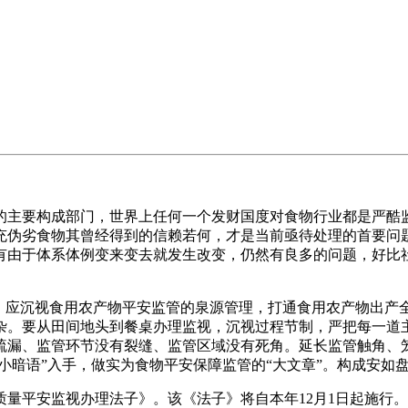
主要构成部门，世界上任何一个发财国度对食物行业都是严酷监
充伪劣食物其曾经得到的信赖若何，才是当前亟待处理的首要问
有由于体系体例变来变去就发生改变，仍然有良多的问题，好比
应沉视食用农产物平安监管的泉源管理，打通食用农产物出产
杂。要从田间地头到餐桌办理监视，沉视过程节制，严把每一道
疏漏、监管环节没有裂缝、监管区域没有死角。延长监管触角、
“小暗语”入手，做实为食物平安保障监管的“大文章”。构成安
平安监视办理法子》。该《法子》将自本年12月1日起施行。