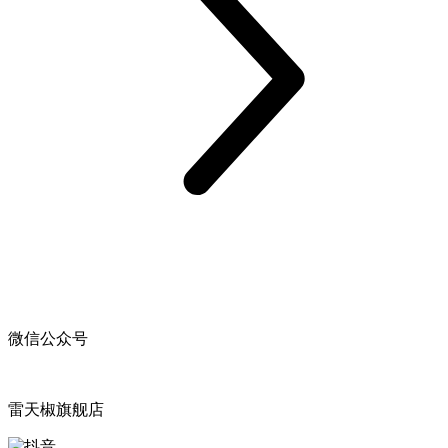
微信公众号
雷天椒旗舰店