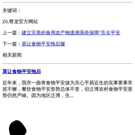
关键词：
Z6.尊龙官方网站
上一篇：
建立完美的食用农产物逃溯系统保障“舌尖平安
下一篇：
莫让食物平安拖后腿
相关新闻
莫让食物平安拖后
近年来，我市一曲将食物平安做为关心平易近生的实事要事常
抓不懈，餐饮食物平安形势总体不变，但泛博农村食物平安形
势仍然严峻。因为地区泛博，生...