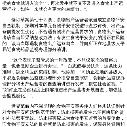
劣的食物就进入这个‘’，再次发生就不克不及进入食物出产运
营行业，如许一来就会有更大的束缚力。”。
修订草案第七十四条，食物出产运营者该当成立食物平安
自查轨制，按期对本单元食物平安情况进行查抄评价。出产运
营前提发生变化，不合适食物出产运营要求的，食物出产运营
者该当当即采纳整改办法；有发生食物平安变乱的潜正在风险
的，该当当即遏制食物出产运营勾当，并向所正在地县级人平
易近食物药品监视办理部分演讲。
“这个表现了监管思的一种改变，不只仅依托的监察力
量，也要激励企业进行办理。” 白志健委员认为，这条比力
准绳，缺乏响应的束缚机制。他添加，“向所正在地的县级人
平易近食物药品监视办理部分提交自查演讲，食物药品监视办
理部分将出产运营者的自查演讲进行发布，接管社会监视。”
“如许正在必然程度上能够推进出产运营者开展自查，加强社
会监视感化。”。
世界范畴内不竭呈现的食物平安事务使人们逐步认识到针
对食物平安问题“防沉于治”，防止损害的发生比任何峻厉的赏
罚办法都更无效。防止损害应成为食物平安监管的首要使命，
而食物平安立法的目标就是防止损害的发生，保障身体健康和