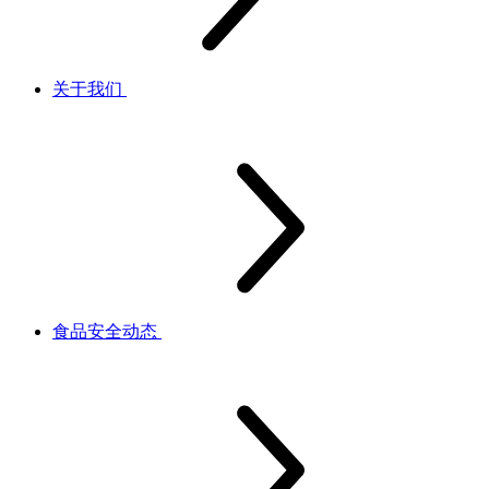
关于我们
食品安全动态