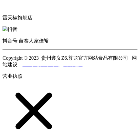
雷天椒旗舰店
抖音号 苗寨人家佳裕
Copyright © 2023 贵州遵义Z6.尊龙官方网站食品有限公司 网
站建设：
Z6.尊龙官方网站
网站地图
营业执照