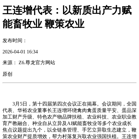
王连增代表：以新质出产力赋
能畜牧业 鞭策农业
发布时间：
2026-04-01 16:34
来源： Z6.尊龙官方网站
原创
3月5日，第十四届第四次会议正在揭幕。会议期间，全国
代表、华裕农业董事长王连增环绕禽肉禽蛋质量平安、蛋品深
加工财产升级、特色农产物品牌扶植、农业科技、农业职业教
育产教融合、种业自从立异及AI赋能畜牧业等多个农业成长
焦点议题提出九个，以全链条管理、手艺立异取生态建立，鞭
策农业财产提质增效，帮力村落复兴取农业强国扶植。王连增