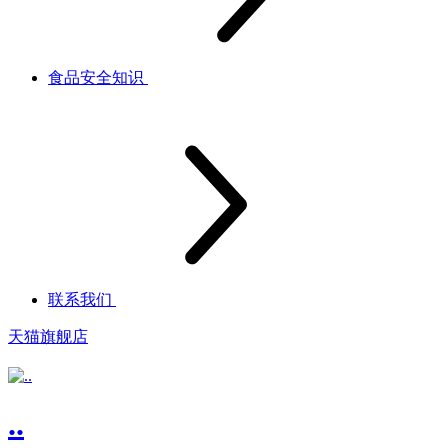
食品安全知识
联系我们
天猫旗舰店
..