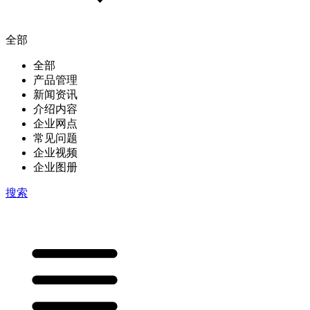
全部
全部
产品管理
新闻资讯
介绍内容
企业网点
常见问题
企业视频
企业图册
搜索