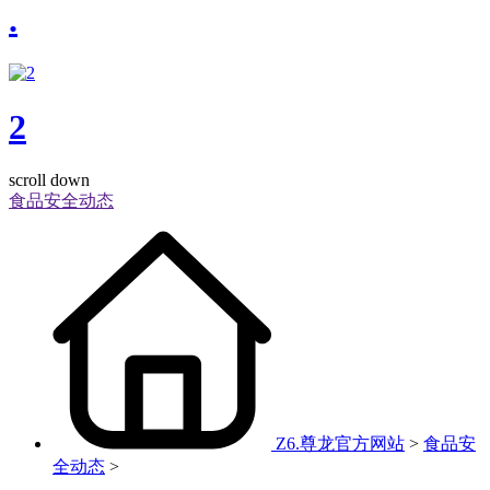
.
2
scroll down
食品安全动态
Z6.尊龙官方网站
>
食品安
全动态
>