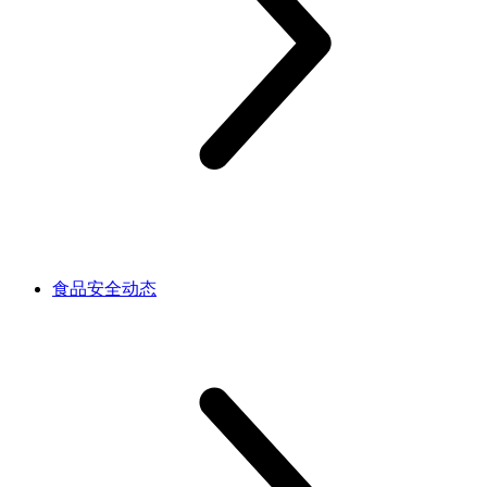
食品安全动态