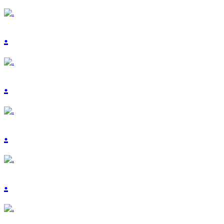
.
.
.
.