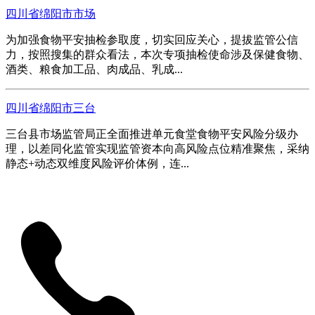
四川省绵阳市市场
为加强食物平安抽检参取度，切实回应关心，提拔监管公信
力，按照搜集的群众看法，本次专项抽检使命涉及保健食物、
酒类、粮食加工品、肉成品、乳成...
四川省绵阳市三台
三台县市场监管局正全面推进单元食堂食物平安风险分级办
理，以差同化监管实现监管资本向高风险点位精准聚焦，采纳
静态+动态双维度风险评价体例，连...