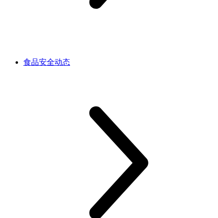
食品安全动态