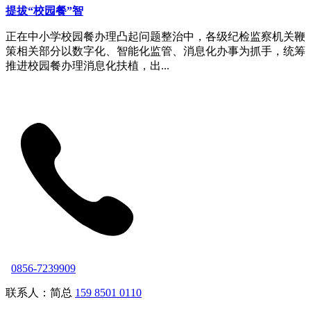
提拔“校园餐”智
正在中小学校园餐办理凸起问题整治中，各级纪检监察机关鞭
策相关部分以数字化、智能化监管、消息化办事为抓手，统筹
推进校园餐办理消息化扶植，出...
0856-7239909
联系人：简总
159 8501 0110