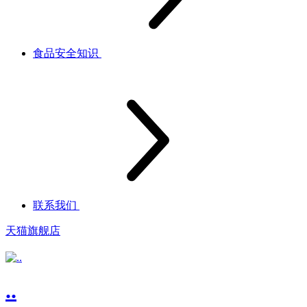
食品安全知识
联系我们
天猫旗舰店
..