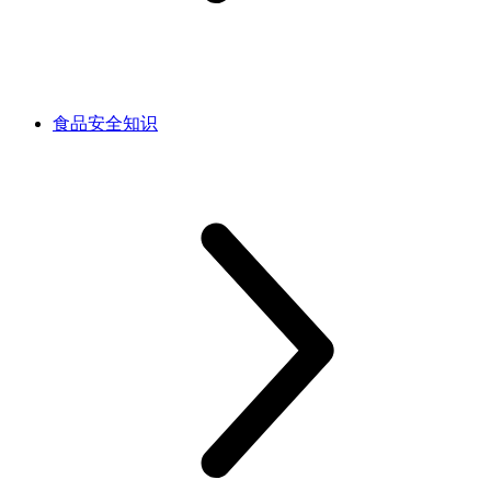
食品安全知识