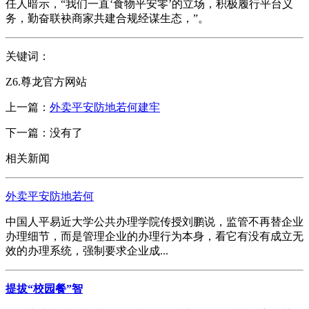
任人暗示，“我们一直‘食物平安零’的立场，积极履行平台义
务，勤奋联袂商家共建合规经谋生态，”。
关键词：
Z6.尊龙官方网站
上一篇：
外卖平安防地若何建牢
下一篇：没有了
相关新闻
外卖平安防地若何
中国人平易近大学公共办理学院传授刘鹏说，监管不再替企业
办理细节，而是管理企业的办理行为本身，看它有没有成立无
效的办理系统，强制要求企业成...
提拔“校园餐”智