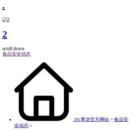
.
2
scroll down
食品安全动态
Z6.尊龙官方网站
>
食品安
全动态
>