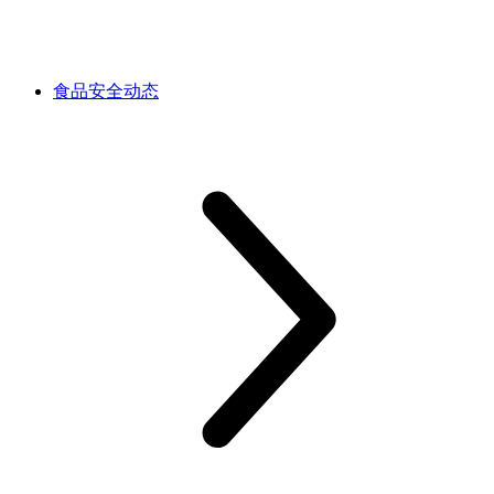
食品安全动态