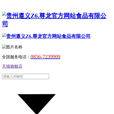
0856-7239909
全国服务电话：
天猫旗舰店