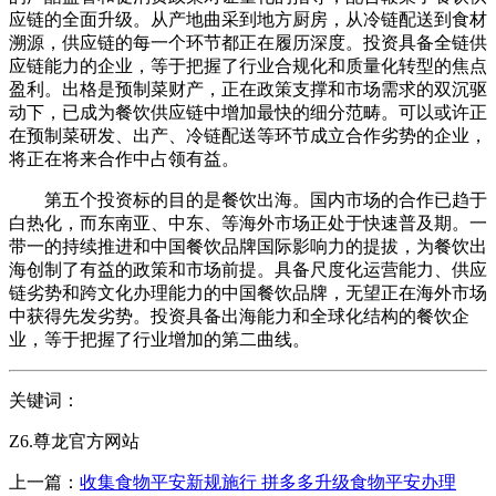
应链的全面升级。从产地曲采到地方厨房，从冷链配送到食材
溯源，供应链的每一个环节都正在履历深度。投资具备全链供
应链能力的企业，等于把握了行业合规化和质量化转型的焦点
盈利。出格是预制菜财产，正在政策支撑和市场需求的双沉驱
动下，已成为餐饮供应链中增加最快的细分范畴。可以或许正
在预制菜研发、出产、冷链配送等环节成立合作劣势的企业，
将正在将来合作中占领有益。
第五个投资标的目的是餐饮出海。国内市场的合作已趋于
白热化，而东南亚、中东、等海外市场正处于快速普及期。一
带一的持续推进和中国餐饮品牌国际影响力的提拔，为餐饮出
海创制了有益的政策和市场前提。具备尺度化运营能力、供应
链劣势和跨文化办理能力的中国餐饮品牌，无望正在海外市场
中获得先发劣势。投资具备出海能力和全球化结构的餐饮企
业，等于把握了行业增加的第二曲线。
关键词：
Z6.尊龙官方网站
上一篇：
收集食物平安新规施行 拼多多升级食物平安办理