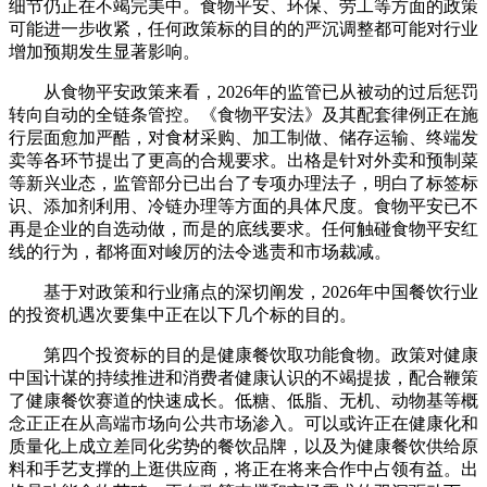
细节仍正在不竭完美中。食物平安、环保、劳工等方面的政策
可能进一步收紧，任何政策标的目的的严沉调整都可能对行业
增加预期发生显著影响。
从食物平安政策来看，2026年的监管已从被动的过后惩罚
转向自动的全链条管控。《食物平安法》及其配套律例正在施
行层面愈加严酷，对食材采购、加工制做、储存运输、终端发
卖等各环节提出了更高的合规要求。出格是针对外卖和预制菜
等新兴业态，监管部分已出台了专项办理法子，明白了标签标
识、添加剂利用、冷链办理等方面的具体尺度。食物平安已不
再是企业的自选动做，而是的底线要求。任何触碰食物平安红
线的行为，都将面对峻厉的法令逃责和市场裁减。
基于对政策和行业痛点的深切阐发，2026年中国餐饮行业
的投资机遇次要集中正在以下几个标的目的。
第四个投资标的目的是健康餐饮取功能食物。政策对健康
中国计谋的持续推进和消费者健康认识的不竭提拔，配合鞭策
了健康餐饮赛道的快速成长。低糖、低脂、无机、动物基等概
念正正在从高端市场向公共市场渗入。可以或许正在健康化和
质量化上成立差同化劣势的餐饮品牌，以及为健康餐饮供给原
料和手艺支撑的上逛供应商，将正在将来合作中占领有益。出