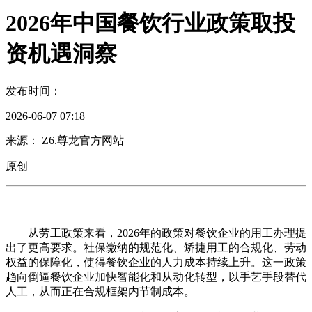
2026年中国餐饮行业政策取投
资机遇洞察
发布时间：
2026-06-07 07:18
来源： Z6.尊龙官方网站
原创
从劳工政策来看，2026年的政策对餐饮企业的用工办理提
出了更高要求。社保缴纳的规范化、矫捷用工的合规化、劳动
权益的保障化，使得餐饮企业的人力成本持续上升。这一政策
趋向倒逼餐饮企业加快智能化和从动化转型，以手艺手段替代
人工，从而正在合规框架内节制成本。