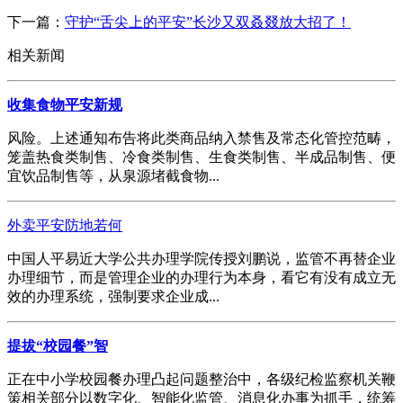
下一篇：
守护“舌尖上的平安”长沙又双叒叕放大招了！
相关新闻
收集食物平安新规
风险。上述通知布告将此类商品纳入禁售及常态化管控范畴，
笼盖热食类制售、冷食类制售、生食类制售、半成品制售、便
宜饮品制售等，从泉源堵截食物...
外卖平安防地若何
中国人平易近大学公共办理学院传授刘鹏说，监管不再替企业
办理细节，而是管理企业的办理行为本身，看它有没有成立无
效的办理系统，强制要求企业成...
提拔“校园餐”智
正在中小学校园餐办理凸起问题整治中，各级纪检监察机关鞭
策相关部分以数字化、智能化监管、消息化办事为抓手，统筹