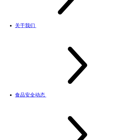
关于我们
食品安全动态