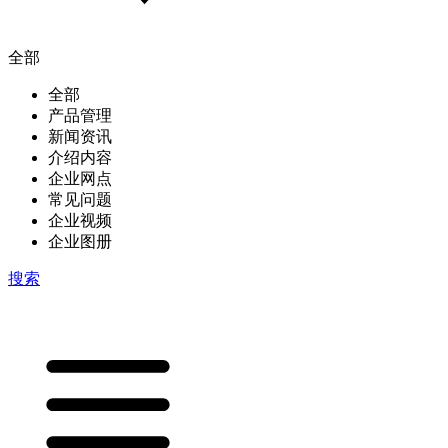
全部
全部
产品管理
新闻资讯
介绍内容
企业网点
常见问题
企业视频
企业图册
搜索