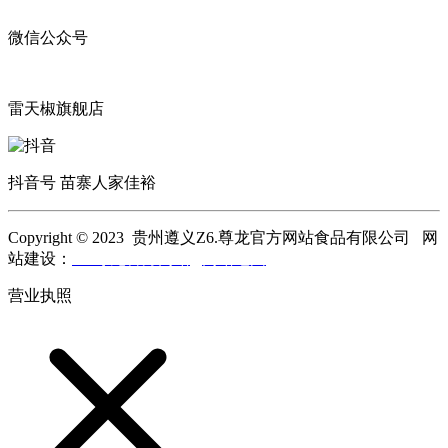
微信公众号
雷天椒旗舰店
抖音号 苗寨人家佳裕
Copyright © 2023 贵州遵义Z6.尊龙官方网站食品有限公司 网
站建设：
Z6.尊龙官方网站
网站地图
营业执照