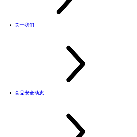
关于我们
食品安全动态