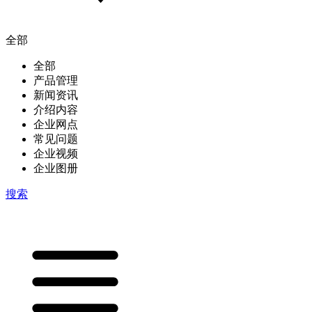
全部
全部
产品管理
新闻资讯
介绍内容
企业网点
常见问题
企业视频
企业图册
搜索