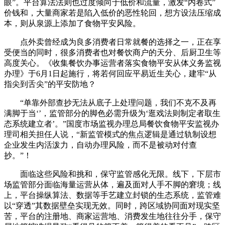
眼”。平台算法法则也过度倾向于低价和流量，激发“内卷式”
价钱和，大量商家若是陷入低价的恶性轮回，想方设法压缩成
本，则从泉源上添加了食物平安风险。
点外卖曾经成为良多消费者日常就餐的选择之一，正在享
受便当的同时，很多消费者也对餐饮商户的天分、后厨卫生等
高度关心。《收集餐饮办事运营者落实食物平安从体义务监视
办理》于6月1日起施行，将若何回应平易近生关心，建牢“从
指尖到舌尖”的平安防地？
“单靠外部查抄无法从底子上处理问题，我们不克不及再
满脚于当‘’，监管部分的脚色必需升级为‘逛戏法则制定者取生
态系统建立者’。”国度市场监视办理总局餐饮食物平安监视办
理司相关担任人说，“新监管模式的焦点逻辑是通过轨制设想
企业发生内活泼力，自动办理风险，而不是被动对付查
抄。”！
面临这些风险和挑和，保守监管感化无限。线下，下层市
场监管部分面临海量运营从体，遍及面对人手不脚的窘境；线
上，平台操纵算法、数据等手艺建立封锁的生态系统，监管难
以“穿透”其数据壁垒实现无效。同时，跨区域协同面对现实坚
苦，平台的注册地、商家运营地、消费发生地往往分手，保守