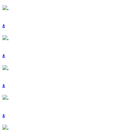
.
.
.
.