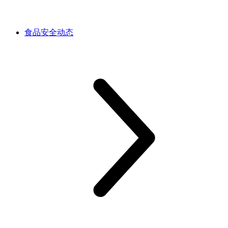
食品安全动态