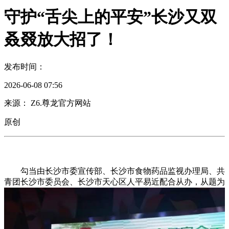
守护“舌尖上的平安”长沙又双
叒叕放大招了！
发布时间：
2026-06-08 07:56
来源： Z6.尊龙官方网站
原创
勾当由长沙市委宣传部、长沙市食物药品监视办理局、共
青团长沙市委员会、长沙市天心区人平易近配合从办，从题为