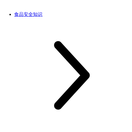
食品安全知识