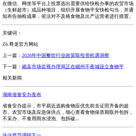
在微信、网坐等平台上投票选出需要供给快检办事的农贸市场
（生鲜超市）或品种项目，组织开展食物平安快检勾当，并通
知布告抽检成果，依法对不及格食物及出产运营者进行措置。
关键词：
Z6.尊龙官方网站
上一篇：
2026年中国餐饮行业政策取投资机遇洞察
下一篇：
岷县市场监视办理局正在岷州不夜城设立食物平
相关新闻
湖南省食安办发布
省食安办提示，市平易近选购食物应优先前去证照齐备的超
市、农贸市场及应急保供点，细心查看食物保质期取外包拆，
不采办、不食用雨水浸泡、包拆破...
许达督导调研五一