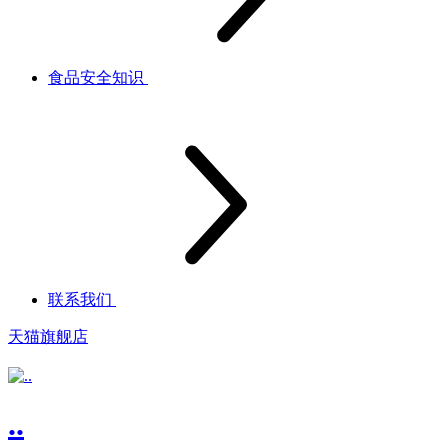
食品安全知识
联系我们
天猫旗舰店
..