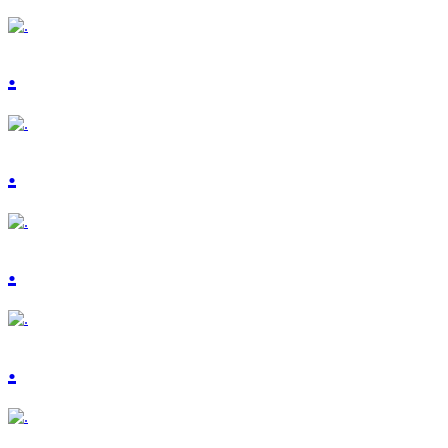
.
.
.
.