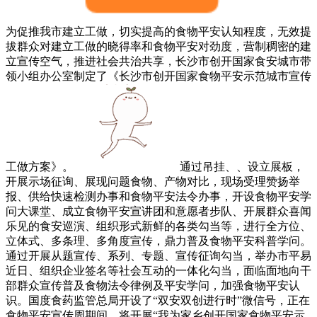
为促推我市建立工做，切实提高的食物平安认知程度，无效提
拔群众对建立工做的晓得率和食物平安对劲度，营制稠密的建
立宣传空气，推进社会共治共享，长沙市创开国家食安城市带
领小组办公室制定了《长沙市创开国家食物平安示范城市宣传
工做方案》。
通过吊挂、、设立展板，
开展示场征询、展现问题食物、产物对比，现场受理赞扬举
报、供给快速检测办事和食物平安法令办事，开设食物平安学
问大课堂、成立食物平安宣讲团和意愿者步队、开展群众喜闻
乐见的食安巡演、组织形式新鲜的各类勾当等，进行全方位、
立体式、多条理、多角度宣传，鼎力普及食物平安科普学问。
通过开展从题宣传、系列、专题、宣传征询勾当，举办市平易
近日、组织企业签名等社会互动的一体化勾当，面临面地向干
部群众宣传普及食物法令律例及平安学问，加强食物平安认
识。国度食药监管总局开设了“双安双创进行时”微信号，正在
食物平安宣传周期间，将开展“我为家乡创开国家食物平安示