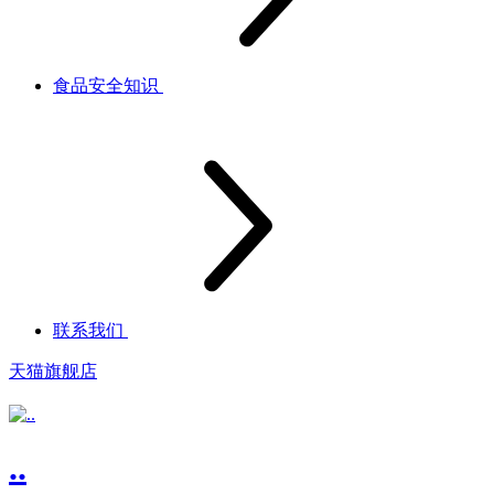
食品安全知识
联系我们
天猫旗舰店
..