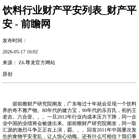
饮料行业财产平安列表_财产平
安 - 前瞻网
发布时间：
2026-05-17 16:02
来源： Z6.尊龙官方网站
原创
据前瞻财产研究院阐发，广东每过十年就会呈现一个饮料
界的奇不雅产物。80年代的健力宝，90年代的乐百氏，初的王
老吉。六合壹。。。一旦2012年行业内成本压力下降，同一企
业中国的业绩将会敏捷出来。据前瞻财产研究院阐发，同一取
汇源的激烈斗争正正在上演，霸。。。回首2011年中国屡次发
生的食物平安变乱，让人惊心动魄。还有什么可相信？我们事