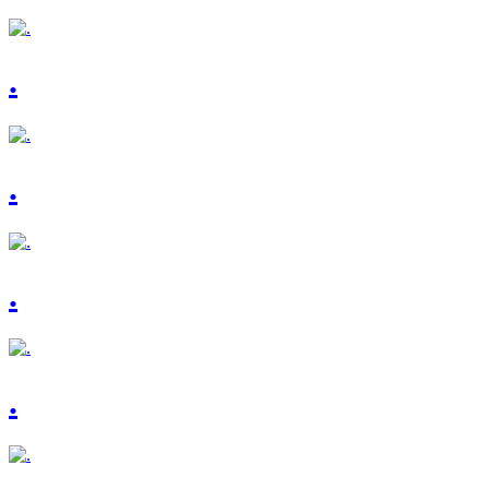
.
.
.
.