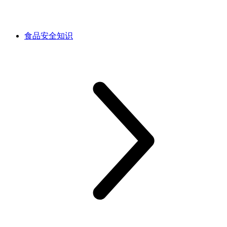
食品安全知识