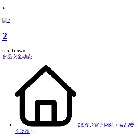
.
2
scroll down
食品安全动态
Z6.尊龙官方网站
>
食品安
全动态
>