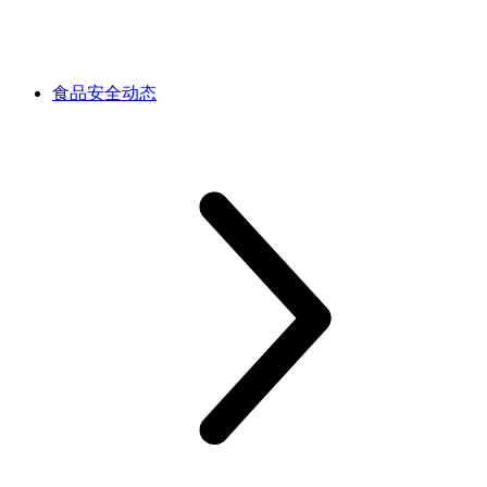
食品安全动态