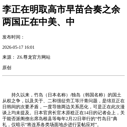
李正在明取高市早苗合奏之余
两国正在中美、中
发布时间：
2026-05-17 16:01
来源： Z6.尊龙官方网站
原创
持久以来，竹岛（日本名称）/独岛（韩国名称）的国土
从权之争，以及关于、二和强征劳工等汗青问题，是绵亘正在
日韩间的次要矛盾，一度导致两边关系恶化，可是正在此次漫
谈上均未提及。日本官房长官木原稔正在14日的记者会上，关
于能否派阁僚出席岛根县等每年2月22日举行的“竹岛日”典
礼，仅暗示“将连系各类场面地步进行妥帖应对”。