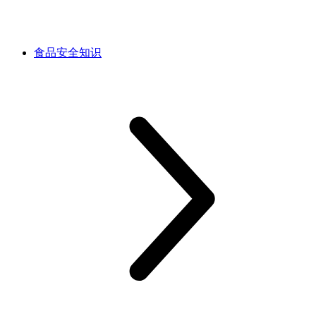
食品安全知识