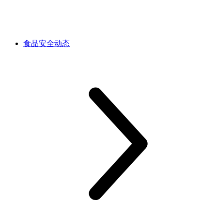
食品安全动态