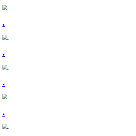
.
.
.
.