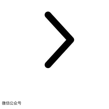
微信公众号