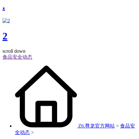
.
2
scroll down
食品安全动态
Z6.尊龙官方网站
>
食品安
全动态
>