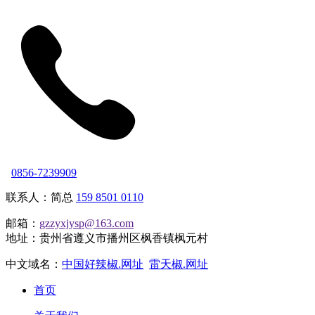
0856-7239909
联系人：简总
159 8501 0110
邮箱：
gzzyxjysp@163.com
地址：贵州省遵义市播州区枫香镇枫元村
中文域名：
中国好辣椒.网址
雷天椒.网址
首页