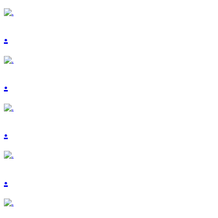
.
.
.
.