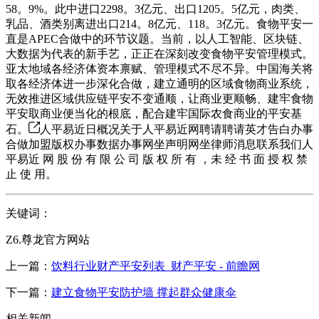
58。9%。此中进口2298。3亿元、出口1205。5亿元，肉类、
乳品、酒类别离进出口214。8亿元、118。3亿元。食物平安一
直是APEC合做中的环节议题。当前，以人工智能、区块链、
大数据为代表的新手艺，正正在深刻改变食物平安管理模式。
亚太地域各经济体资本禀赋、管理模式不尽不异。中国海关将
取各经济体进一步深化合做，建立通明的区域食物商业系统，
无效推进区域供应链平安不变通顺，让商业更顺畅、建牢食物
平安取商业便当化的根底，配合建牢国际农食商业的平安基
石。
人平易近日概况关于人平易近网聘请聘请英才告白办事
合做加盟版权办事数据办事网坐声明网坐律师消息联系我们人
平易近 网 股 份 有 限 公 司 版 权 所 有 ，未 经 书 面 授 权 禁
止 使 用。
关键词：
Z6.尊龙官方网站
上一篇：
饮料行业财产平安列表_财产平安 - 前瞻网
下一篇：
建立食物平安防护墙 撑起群众健康伞
相关新闻