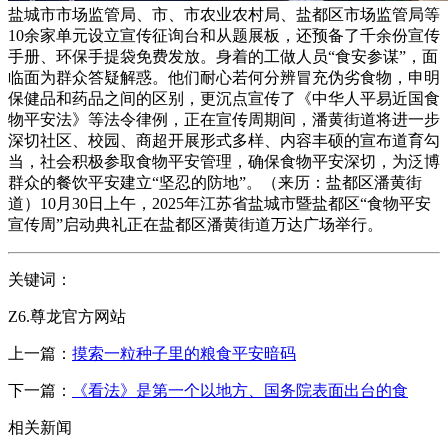
盐城市市场监管局、市、市农业农村局、盐都区市场监管局等
10余家单元设立宣传征询台和从题展板，还预备了千余份宣传
手册、环保手提袋免费发放。身着的工做人员“食安参谋”，面
临面为群众答疑解惑。他们耐心若何分辨冒充伪劣食物，申明
保健品和药品之间的区别，更沉点宣传了《中华人平易近国食
物平安法》等法令律例，正在宣传周期间，潘黄街道将进一步
深切社区、校园、商超开展形式多样、内容丰硕的宣布道育勾
当，社会积极参取食物平安管理，确保食物平安深切，为泛博
群众的餐饮平安建立“坚忍的防地”。（来历：盐都区潘黄街
道）10月30日上午，2025年江苏省盐城市暨盐都区“食物平安
宣传周”启动典礼正在盐都区潘黄街道万达广场举行。
关键词：
Z6.尊龙官方网站
上一篇：
摸索一粒种子里的粮食平安暗码
下一篇：
《看法》是第一个以地方、国务院表面出台的食
相关新闻