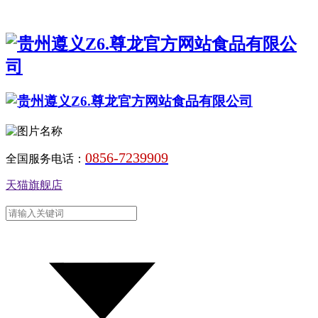
0856-7239909
全国服务电话：
天猫旗舰店