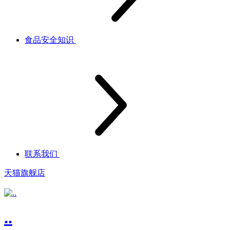
食品安全知识
联系我们
天猫旗舰店
..