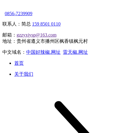
0856-7239909
联系人：简总
159 8501 0110
邮箱：
gzzyxjysp@163.com
地址：贵州省遵义市播州区枫香镇枫元村
中文域名：
中国好辣椒.网址
雷天椒.网址
首页
关于我们