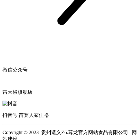
微信公众号
雷天椒旗舰店
抖音号 苗寨人家佳裕
Copyright © 2023 贵州遵义Z6.尊龙官方网站食品有限公司 网
站建设：
Z6.尊龙官方网站
网站地图