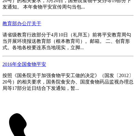
20号）的相关要求，3月20日，国务院食物平安办等19部分下
发通知。 本年食物平安宣传周勾当包...
教育部办公厅关于
请省级教育行政部分于4月10日（礼拜五）前将平安教育周勾
当开展环境报送教育部（根本教育司）。邮箱。 二、创育形
式。各地各校要连系当地现实，立脚...
2016年全国食物平安
按照《国务院关于加强食物平安工做的决定》（国发〔2012〕
20号）的相关要求，国务院食安办、国度食物药品监视办理总
局等17部分近日结合下发通知，暂...