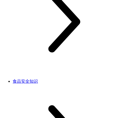
食品安全知识