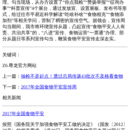
理。勾当现场，从办方设置了“你点我检”“赞扬举报”“征询办
事”“科普宣传”4个展台，通过发放宣、设置展板、发布书等形
式，给过往市平易近科学解读“吃啥补啥”“食物相克”“食物添
加剂”等相关学问，营制了稠密的宣传空气。据领会，宣传周
勾当期间，我市将环绕宣传从题，凸起宣传“食物平安人人有
责、共治共享”的，“八进”宣传、食物运营“一票通”办理、部
分从题日等系列宣传勾当，鞭策食物平安宣传走深走实。
关键词：
Z6.尊龙官方网站
上一篇：
抽检不是起点！透过总局传递43批次不及格看食物
下一篇：
2017年全国食物平安宣传周
相关新闻
2017年全国食物平安
按照《国务院关于加强食物平安工做的决定》（国发〔2012〕