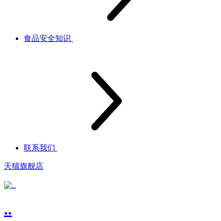
食品安全知识
联系我们
天猫旗舰店
..