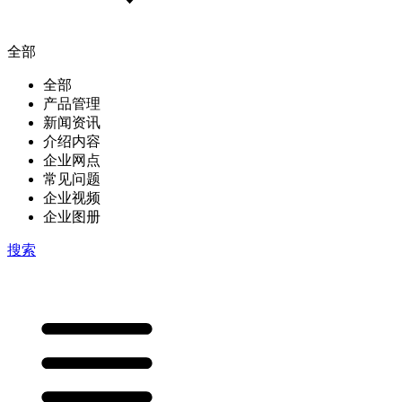
全部
全部
产品管理
新闻资讯
介绍内容
企业网点
常见问题
企业视频
企业图册
搜索