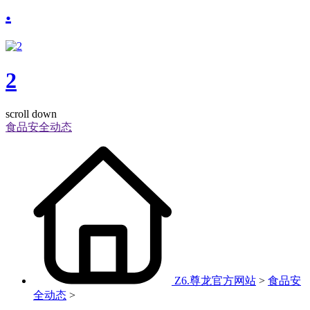
.
2
scroll down
食品安全动态
Z6.尊龙官方网站
>
食品安
全动态
>