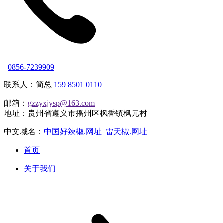
0856-7239909
联系人：简总
159 8501 0110
邮箱：
gzzyxjysp@163.com
地址：贵州省遵义市播州区枫香镇枫元村
中文域名：
中国好辣椒.网址
雷天椒.网址
首页
关于我们