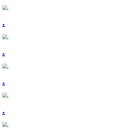
.
.
.
.