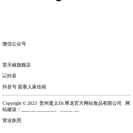
微信公众号
雷天椒旗舰店
抖音号 苗寨人家佳裕
Copyright © 2023 贵州遵义Z6.尊龙官方网站食品有限公司 网
站建设：
Z6.尊龙官方网站
网站地图
营业执照