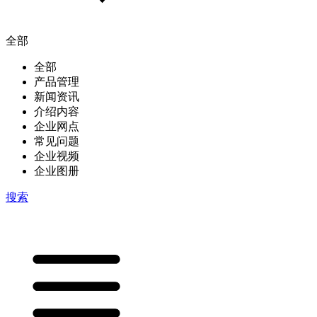
全部
全部
产品管理
新闻资讯
介绍内容
企业网点
常见问题
企业视频
企业图册
搜索