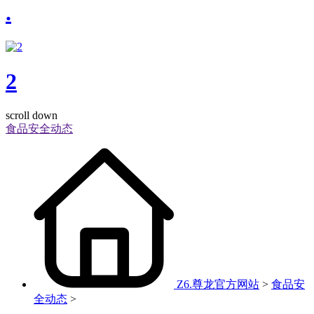
.
2
scroll down
食品安全动态
Z6.尊龙官方网站
>
食品安
全动态
>