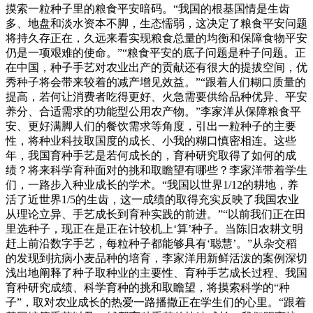
摸索一粒种子里的粮食平安暗码。“我国的根基国情是生齿
多、地盘和淡水资本不脚，生态懦弱，这决定了粮食平安问题
将持久存正在，久远来看实现粮食总量的均衡和保障食物平安
仍是一项艰难的使命。”“粮食平安的底子问题是种子问题。正
在中国，种子手艺对农业出产的贡献还有很大的提拔空间，优
秀种子将会带来较着的减产增见效益。”“跟着人们糊口质量的
提高，若何让消费者吃得更好、火急需要供给品种优异、平安
养分、合适需求的功能型公用农产物。”李家洋从保障粮食平
安、更好满脚人们的餐饮需求等角度，引出一粒种子的主要
性，将种业科技取国度的成长、小我的糊口慎密相连。这些
年，我国育种手艺是若何成长的，育种研究取得了如何的成
绩？将来科学育种面对的挑和取瞻望有哪些？李家洋带着学生
们，一路步入种业成长的学术。“我国以世界1/12的耕地，养
活了近世界1/5的生齿，这一成绩的取得充实反映了我国农业
从理论立异、手艺成长到育种实践的前进。”“以前我们正在田
里选种子，现正在是正在计较机上‘算’种子。当陈旧农耕文明
赶上前沿数字手艺，每粒种子都能够具有‘聪慧’。”从杂交稻
的发现到抗病小麦品种的培育，李家洋用新鲜活泼的案例深切
浅出地阐释了种子取种业的主要性、育种手艺成长过程、我国
育种研究成绩、科学育种的挑和取瞻望，将摸索科学的“种
子”，取对农业成长的热爱一路播撒正在学生们的心里。“跟着