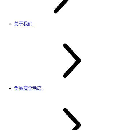
关于我们
食品安全动态