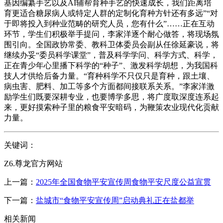
基因编纂手艺以及AI辅帮育种手艺的快速成长，我们距离培
育更适合糖尿病人或特定人群的定制化育种方针还有多远”“对
于即将投入到种业范畴的研究人员，您有什么”……正在互动
环节，学生们积极举手提问，李家洋逐个耐心做答，将现场氛
围引向。全国政协常委、教科卫体委员会副从任徐延豪说，将
继续办妥“委员科学课堂”，普及科学学问、科学方式、科学，
正在青少年心里播下科学的“种子”、激发科学胡想，为我国科
技人才供给后备力量。“育种科学不只仅只是育种，跟土壤、
病虫害、肥料、加工等多个方面都间接联系关系。”李家洋激
励学生们既要深耕专业，也要博学多思，将广度取深度连系起
来，更好摸索种子里的粮食平安暗码，为鞭策农业现代化贡献
力量。
关键词：
Z6.尊龙官方网站
上一篇：
2025年全国食物平安宣传周食物平安尺度公益宣贯
下一篇：
盐城市“食物平安宣传周”启动典礼正在盐都举
相关新闻