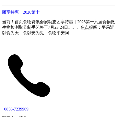
团享特惠｜2026第十
当前！首页食物资讯会展动态团享特惠｜2026第十六届食物微
生物检测取节制手艺将于7月23-24日。。。焦点提醒：平易近
以食为天，食以安为先，食物平安问...
0856-7239909