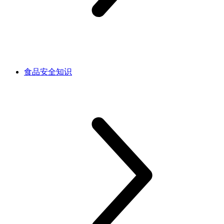
食品安全知识