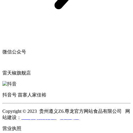
微信公众号
雷天椒旗舰店
抖音号 苗寨人家佳裕
Copyright © 2023 贵州遵义Z6.尊龙官方网站食品有限公司 网
站建设：
Z6.尊龙官方网站
网站地图
营业执照