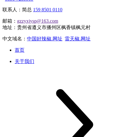
联系人：简总
159 8501 0110
邮箱：
gzzyxjysp@163.com
地址：贵州省遵义市播州区枫香镇枫元村
中文域名：
中国好辣椒.网址
雷天椒.网址
首页
关于我们