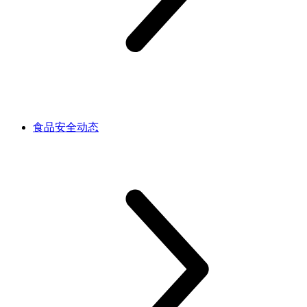
食品安全动态