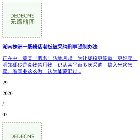
湖南株洲一肠粉店老板被采纳刑事强制办法
正在中，黄某（假名）防地月起，为让肠粉更筋道、更好卖，
明知硼砂是食物禁用物，仍从某平台多次采购，掺入米浆售
卖。看同业这么做，认为能蒙混过...
29
2026
/
07