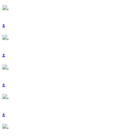
.
.
.
.