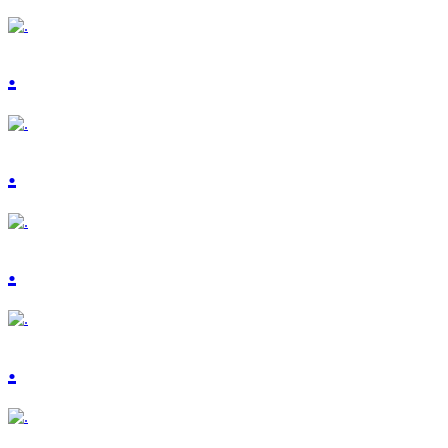
.
.
.
.