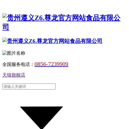
0856-7239909
全国服务电话：
天猫旗舰店