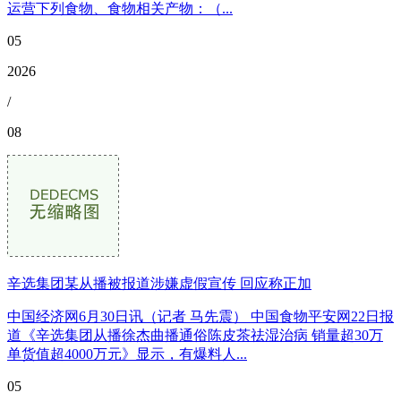
运营下列食物、食物相关产物：（...
05
2026
/
08
辛选集团某从播被报道涉嫌虚假宣传 回应称正加
中国经济网6月30日讯（记者 马先震） 中国食物平安网22日报
道《辛选集团从播徐杰曲播通俗陈皮茶祛湿治病 销量超30万
单货值超4000万元》显示，有爆料人...
05