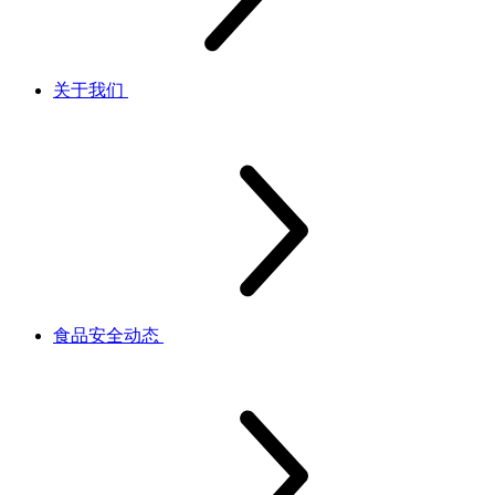
关于我们
食品安全动态