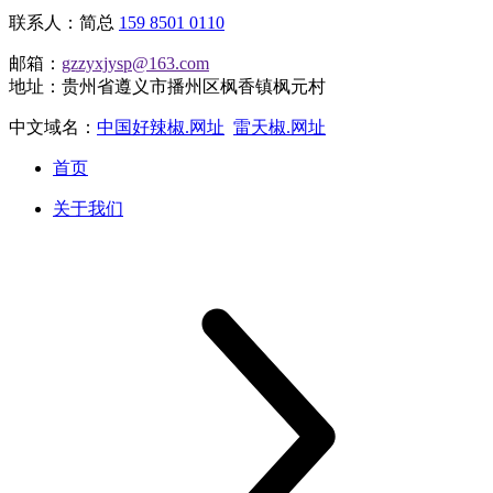
联系人：简总
159 8501 0110
邮箱：
gzzyxjysp@163.com
地址：贵州省遵义市播州区枫香镇枫元村
中文域名：
中国好辣椒.网址
雷天椒.网址
首页
关于我们