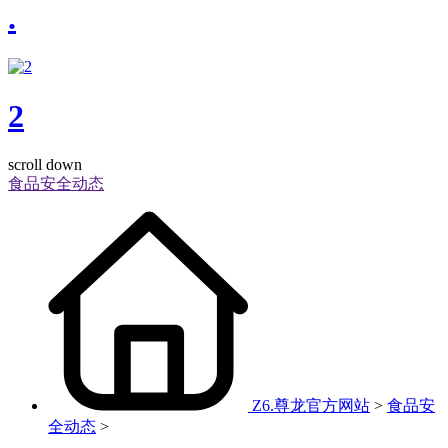
.
2
scroll down
食品安全动态
Z6.尊龙官方网站
>
食品安
全动态
>