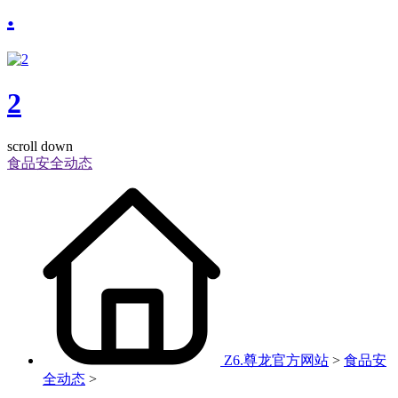
.
2
scroll down
食品安全动态
Z6.尊龙官方网站
>
食品安
全动态
>