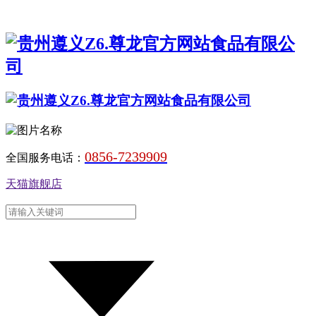
0856-7239909
全国服务电话：
天猫旗舰店