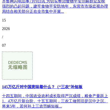
齐鲁网闪电旧事7月9日讯 为切实整治食物平安范畴群众反映
强烈的凸起问题，建牢食物平安防地年，东营市市场监视办理
局结合相关部分正在全市集中开展...
15
2026
/
07
145万亿斤对中国意味着什么？（“三农”补短板
十四五期间，中国农业农村成长取得严沉成绩，粮食产量跃上
1。4万亿斤新台阶。十五五期间，三农工做照旧是沉中之沉。
将来5年，若何补上三农范畴短板...