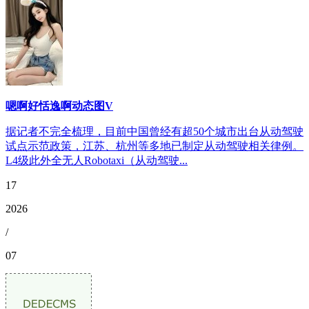
嗯啊好恬逸啊动态图V
据记者不完全梳理，目前中国曾经有超50个城市出台从动驾驶
试点示范政策，江苏、杭州等多地已制定从动驾驶相关律例。
L4级此外全无人Robotaxi（从动驾驶...
17
2026
/
07