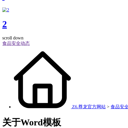
2
scroll down
食品安全动态
Z6.尊龙官方网站
>
食品安
关于Word模板