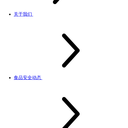
关于我们
食品安全动态