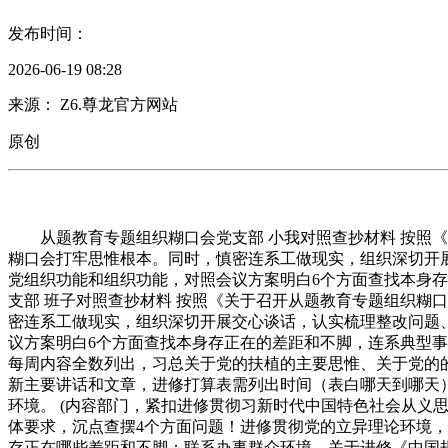
发布时间：
2026-06-19 08:28
来源： Z6.尊龙官方网站
原创
从题教育专题组织糊口会党支部 小我对照查抄材料 按照《
糊口会打牢思惟根本。同时，慎密连系工做现实，组织深切开
党组织功能和组织功能，对照会议方案明白6个方面查找本身
支部 班子对照查抄材料 按照《关于召开从题教育专题组织糊
密连系工做现实，组织深切开展交心谈话，认实梳理整改问题
议方案明白6个方面查找本身存正在的差距和不脚，连系典型事例
每周内容全数列出，习总关于党的扶植的主要思惟、关于党的
新主要讲话和文章，进修打算表需列出时间（表白哪天到哪天）
环境。 (内容部门，紧扣进修贯彻习新时代中国特色社会从义
体要求，沉点查摆4个方面问题！进修贯彻党的立异理论环境
存正在哪些差距和不脚；联系办事群众环境，关于进修《中国规