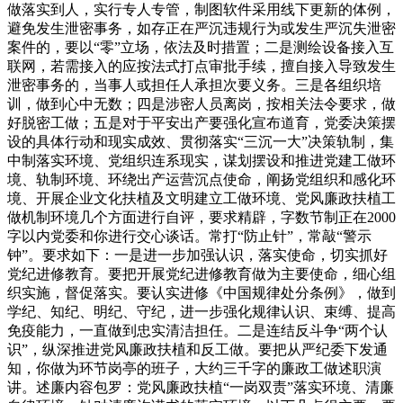
做落实到人，实行专人专管，制图软件采用线下更新的体例，
避免发生泄密事务，如存正在严沉违规行为或发生严沉失泄密
案件的，要以“零”立场，依法及时措置；二是测绘设备接入互
联网，若需接入的应按法式打点审批手续，擅自接入导致发生
泄密事务的，当事人或担任人承担次要义务。三是各组织培
训，做到心中无数；四是涉密人员离岗，按相关法令要求，做
好脱密工做；五是对于平安出产要强化宣布道育，党委决策摆
设的具体行动和现实成效、贯彻落实“三沉一大”决策轨制，集
中制落实环境、党组织连系现实，谋划摆设和推进党建工做环
境、轨制环境、环绕出产运营沉点使命，阐扬党组织和感化环
境、开展企业文化扶植及文明建立工做环境、党风廉政扶植工
做机制环境几个方面进行自评，要求精辟，字数节制正在2000
字以内党委和你进行交心谈话。常打“防止针”，常敲“警示
钟”。要求如下：一是进一步加强认识，落实使命，切实抓好
党纪进修教育。要把开展党纪进修教育做为主要使命，细心组
织实施，督促落实。要认实进修《中国规律处分条例》，做到
学纪、知纪、明纪、守纪，进一步强化规律认识、束缚、提高
免疫能力，一直做到忠实清洁担任。二是连结反斗争“两个认
识”，纵深推进党风廉政扶植和反工做。要把从严纪委下发通
知，你做为环节岗亭的班子，大约三千字的廉政工做述职演
讲。述廉内容包罗：党风廉政扶植“一岗双责”落实环境、清廉