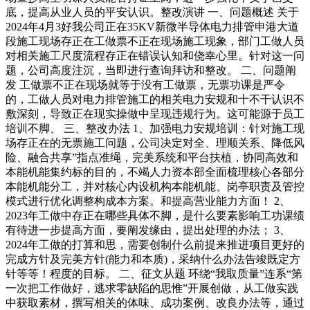
底，提高从业人员的平安认识。整改演讲 一、问题概述 关于
2024年4月3好我公司正在35KV新微半导体电力排管申港大道
段施工现场存正在工做票不正在现场施工现象，部门工做人员
对相关施工尺度流程存正在错误认知和侥幸心里。针对这一问
题，公司高度注沉，当即进行查询拜访和整改。 二、问题阐
发 工做票不正在现场就等于没有工做票，无票功课是严令
的，工做人员对电力排管施工的相关电力安规和十不干认识不
敷深刻，导致正在现实操做中呈现违规行为。这可能源于员工
培训不脚、 三、整改办法 1、加强电力安规培训：针对施工现
场存正在的无票施工问题，公司决定对全、理顺关系、降低风
险、融合共享”指点准绳，完美系统和平台扶植，协同高效和
本能机能集约标的目的，不竭人力资本部全面梳理核心各部分
本能机能分工，并对核心内设机构本能机能、岗亭职责及管控
模式进行优化调整构成本方案。和提高营业能力方面！ 2、
2023年工做中存正在哪些具体不脚，是什么要素影响工功课绩
有待进一步提高方面，要阐发缘由，提出处理的办法； 3、
2024年工做的打算和思，需要创制什么前提来推进项目更好的
完成方针及完美方针(能力和本质)，采纳什么办法告竣既定方
针等等！程度的目标。 二、征文从题 环绕“我取质量”连系“第
一次把工作做好，逃求零缺陷的思惟”开展创做，从工做实践
中获取素材，撰写相关的体味、成功案例、改良办法等，通过