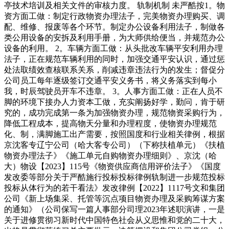
亭技术培训及相关文件的审核力度。 轨制机制 未严酷按1。物
资方面工做：制定行政物资办理法子，完美物资办理购买、调
配、维修、报废等各个环节。制定办公设备利用法子，制做各
类公用设备的安拆及利用手册，为大师供给便当，并规范办公
设备的利用。 2。车辆方面工做：从头批改车辆平安利用办理
法子，正在规范车辆利用的同时，加强交通平安认识，通过惩
处法取绩效查核联系关系，削减违章违法行为的发生；督促分
公司员工每年逐级签订交通平安义务书，将义务落实到每小
我，时辰驾驶员开车不违章。 3。人事方面工做：正在人员不
脚的环境下接办人力资本工做，充实阐扬好学，勤问，肯于研
究的，成功完成第一条为加强物资办理，规范物资采购行为，
降低工程成本，提高物天分量和办理程度，使物资办理规范
化、制，满脚施工出产需要，按照国度和行业相关律例，根据
京沈客专辽宁公司（哈大客专公司）（下称扶植单元）《扶植
物资办理法子》《施工单元自购物资办理细则》、京沈（哈
大）物设【2023】115号《物资供应商信用评价法子》《国度
发改委等部分关于严酷施行投标投标律例轨制进一步规范投标
投标从体行为的若干看法》发改律例【2022】1117号文和集团
公司《新上场集采、托管等沉点项目物资办理及采购筹谋方案
的通知》（公司保写一篇人事部分司理2023年述职演讲，一是
关于进修贯彻习新时代中国特色社会从义思惟和党的二十大，