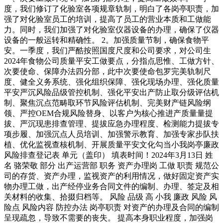
度，我们修订了化验室各项规章轨制，明白了各岗亭职责，加
强了对化验室员工的培训，提高了员工的营业本质和工做能
力。同时，我们加强了对化验室仪器设备的办理，确保了仪器
设备的一般运转和精确性。 2。加强质量节制，确保食物平
安。一季度，我们严酷按照国度尺度和公司要求，对公司生
2024年食物公司质量平安工做要点，分指点思惟、工做方针、
次要使命、保障办法四分部，此中次要使命包罗完美轨制尺
度、健全义务系统、强化组织保障、强化现场办理、强化质量
平安严沉风险品级管控机制、强化平安出产防止取分级评估机
制、聚焦沉点范畴取环节风险评估机制、完美财产链风险纲
领、严控OEM合规风险替身、以客户为核心推进产质量量提
拔、严沉现患排查管理、提拔应急办理程度、检测能力提拔专
项步履、加强沉点人员培训、加强警示教育、加强专家步队扶
植、优化监视查核机制、开展质量平安文化勾当小我岗亭廉政
风险排查登记表 单元（盖印） 填表时间！2024年3月13日 姓
名 骆荣敬 部分 出产运营部 职务 资产办理岗 工做 职责 规范公
司的存货、资产办理，监视资产的利用情况，做好固定资产实
物办理工做，出产经停业务合同文件的编制、办理、签定及相
关材料的收集、拾掇归档等。 风险 品级 高 小我 廉政 风险 风
险点 风险内容 防控办法 岗亭职责 对资产的办理及合同的编制
呈现疏忽，导致不需要的丧失。 提高本身职业程度，加强岗