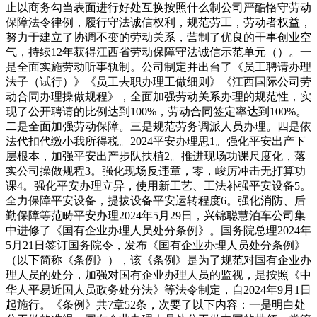
止以商务勾当表面进行好处互换按照什么制公司严酷恪守劳动
保障法令律例，履行守法诚信权利，规范劳工，劳动者权益，
努力于建立了协调不变的劳动关系，营制了优良的干事创业空
气，持续12年获得江西省劳动保障守法诚信示范单元（）。一
是全面实施劳动听事轨制。公司制定并出台了《员工聘请办理
法子（试行）》《员工去职办理工做细则》《江西国际公司劳
动合同办理操做规程》，全面加强劳动关系办理的规范性，实
现了公开聘请的比例达到100%，劳动合同签定率达到100%。
二是全面加强劳动保障。三是规范劳务调派人员办理。四是依
法代扣代缴小我所得税。2024平安办理思1。强化平安出产下
层根本，加强平安出产步队扶植2。推进现场功课尺度化，落
实公司操做规程3。强化现场反违章，零，峻厉冲击无打算功
课4。强化平安办理立异，使用新工艺、工法补强平安设备5。
全力保障平安设备，提拔设备平安运转程度6。强化消防、后
勤保障等范畴平安办理2024年5月29日，兴锦聪慧泊车公司集
中进修了《国有企业办理人员处分条例》。国务院总理2024年
5月21日签订国务院令，发布《国有企业办理人员处分条例》
（以下简称《条例》），该《条例》是为了规范对国有企业办
理人员的处分，加强对国有企业办理人员的监视，是按照《中
华人平易近国人员政务处分法》等法令制定，自2024年9月1日
起施行。《条例》共7章52条，次要了以下内容：一是明白处