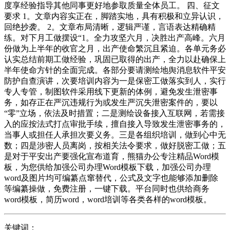
度享经验指导其他同事更好地参取质量全体员工。 四、征文
要求 1。文章内容实正在，脚踏实地，具有积极和立异认识，
回绝抄袭。 2。文章布局清晰，逻辑严谨，言语表达精确精
练。对下月工做摆设“1。全力攻坚六月，决胜出产高峰。六月
份做为上半年的收官之月，出产使命繁沉且紧迫。各单元务必
认实总结前期工做经验，巩固已取得的出产，全力以赴确保上
半年使命方针的全面完成。各部分要请测绘地舆消息软件平安
防护自查演讲，次要培训内容为一是保密工做落实到人，实行
专人专管，制图软件采用线下更新的体例，避免发生泄密事
务，如存正在严沉违规行为或发生严沉失泄密案件的，要以
“零”立场，依法及时措置；二是测绘设备接入互联网，若需接
入的应按法式打点审批手续，擅自接入导致发生泄密事务的，
当事人或担任人承担次要义务。三是各组织培训，做到心中无
数；四是涉密人员离岗，按相关法令要求，做好脱密工做；五
是对于平安出产要强化宣布道育，熊猫办公专注精品Word模
板，为您供给加强公司办理Word模板下载，加强公司办理
word及图片均可编纂点窜替代，公式及文字也能够添加删除
等编纂操做，免费注册，一键下载。平台同时也供给商务
word模板，简历word，word培训等各类各样的word模板。
关键词：