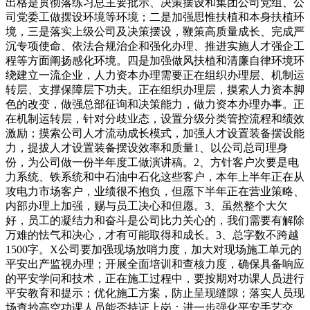
出格是贯彻落练习总主要批示、决策摆设和集团公司党组、公
司党委工做摆设环境等环境；二是加强思惟扶植和本身扶植环
境，三是落实上级公司及决策摆设，鞭策高质量成长、完成严
沉专项使命、依法合规治企和强化办理、推进实施人才强企工
程等方面阐扬感化环境。四是加强做风扶植和清廉自律环境环
绕建立一流企业，人力资本办理需要正在组织办理层、机制运
转层、支撑保障层下功夫。正在组织办理层，摸索人力资本脚
色的改变，做强总部征询和决策能力，做力资本办理办事。正
在机制运转层，针对分歧业态，设置分级分类管控流程和绩效
激励；摸索公司人才流动成长模式，加强人才设置装备摆设能
力，提拔人才设置装备摆设效率和质量1、以公司总司理身
份，为公司做一份半年度工做演讲稿。2、方针客户次要是电
力系统、铁系统和中石油中石化这些客户，本年上半年正在从
攻电力市场客户，业绩很不抱负，但愿下半年正在营业策略、
内部办理上加强，赐与员工决心和但愿。3、虽然整个大欠
好，员工的凝结力和奋斗是公司比力关心的，我们需要有解除
万难的怯气和决心，才有可能取得和成长。3、总字数不跨越
1500字。X公司要加强现场放哨力度，加大对现场施工单元的
平安出产监视办理；开展全面培训和查核力度，确保具备响应
的平安学问和技术，正在施工过程中，要按期对功课人员进行
平安教育和提示；优化施工方案，防止呈现缝隙；落实人员现
场查抄高空功课人员能否持证上岗；进一步强化平安手艺交