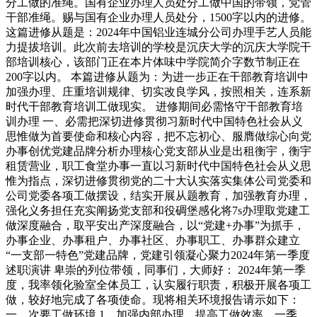
分工做的准绳。国有企业办理人员处分工做中国的带领，党管
干部准绳。赐与国有企业办理人员处分，1500字以内的进修。
这篇进修从题是：2024年中国铝业连城分公司办理手艺人员能
力提拔培训。此次前去培训的学校是沉庆大学的沉庆大学院干
部培训核心，该部门正在本片体味中学院简介字数节制正在
200字以内。 本篇进修从题为：为进一步正在干部教育培训中
加强办理、庄重培训规律、切实改良学风，按照相关，连系新
时代干部教育培训工做现实。 进修期间必需恪守干部教育培
训办理 一、必需把深切进修贯彻习新时代中国特色社会从义
思惟做为首要使命和核心内容，把不忘初心、服膺做综心向党
办事创优党建品牌分析办理核心党支部从业是出租衡宇，衡宇
租赁营业，职工食堂办事一直以习新时代中国特色社会从义思
惟为指点，深切进修贯彻党的二十大认实落实集体公司党委和
公司党委各项工做摆设，结实开展从题教育，加强教育办理，
强化义务担任充实阐扬党支部和役碉堡感化将7s办理取党建工
做深度融合，取平安出产深度融合，以“党建+办事”为抓手，
办事企业、办事租户、办事社区、办事职工、办事群众建立
“一支部一特色”党建品牌，党建引领凝心聚力2024年第一季度
述职演讲 卑崇的列位带领，同事们，大师好： 2024年第一季
度，我率领化验室全体员工，认实履行职责，积极开展各项工
做，较好地完成了各项使命。现将相关环境报告请示如下：
一、次要工做环境 1。加强内部办理，提高工做效率。一季