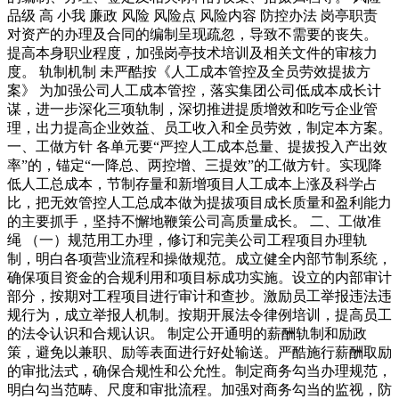
品级 高 小我 廉政 风险 风险点 风险内容 防控办法 岗亭职责
对资产的办理及合同的编制呈现疏忽，导致不需要的丧失。
提高本身职业程度，加强岗亭技术培训及相关文件的审核力
度。 轨制机制 未严酷按《人工成本管控及全员劳效提拔方
案》 为加强公司人工成本管控，落实集团公司低成本成长计
谋，进一步深化三项轨制，深切推进提质增效和吃亏企业管
理，出力提高企业效益、员工收入和全员劳效，制定本方案。
一、工做方针 各单元要“严控人工成本总量、提拔投入产出效
率”的，锚定“一降总、两控增、三提效”的工做方针。实现降
低人工总成本，节制存量和新增项目人工成本上涨及科学占
比，把无效管控人工总成本做为提拔项目成长质量和盈利能力
的主要抓手，坚持不懈地鞭策公司高质量成长。 二、工做准
绳 （一）规范用工办理，修订和完美公司工程项目办理轨
制，明白各项营业流程和操做规范。成立健全内部节制系统，
确保项目资金的合规利用和项目标成功实施。设立的内部审计
部分，按期对工程项目进行审计和查抄。激励员工举报违法违
规行为，成立举报人机制。按期开展法令律例培训，提高员工
的法令认识和合规认识。 制定公开通明的薪酬轨制和励政
策，避免以兼职、励等表面进行好处输送。严酷施行薪酬取励
的审批法式，确保合规性和公允性。制定商务勾当办理规范，
明白勾当范畴、尺度和审批流程。加强对商务勾当的监视，防