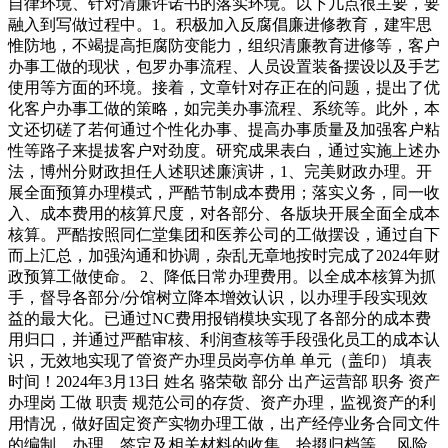
自律环境、针对清廉许诺书的落实环境。以下几点很主要，要
融入到写做过程中。1。积极加入反腐倡廉进修教育，建牢思
惟防地，不竭提高拒腐防变能力，组织清廉教育进修等，客户
办事工做的现状，包罗办事流程、人员设置装备摆设以及手艺
使用等方面的环境。接着，文章针对存正在的问题，提出了优
化客户办事工做的策略，如完美办事流程、系统等。此外，本
文还切磋了若何通过个性化办事、提高办事质量及加强客户粘
性等路子来提拔客户对劲度。研究成果表白，通过实施上述办
法，博州分财政担任人述职述廉演讲，1、完美财政办理。开
展全面预算办理模式，严酷节制成本费用；落实义务，同一收
入、成本费用的核算尺度，对各部分、各版块开展全面全成本
核算。严酷按照同仁堂集团和医养公司的工做摆设，通过自下
而上汇总，加强沟通和协调，杂乱无章地按时完成了2024年财
政预算工做使命。 2、降低日常办理费用。以全成本核算为抓
手，督导各部分/分馆树立降本增效认识，以办理手段实现效
益的最大化。已通过NC费用报销模块实现了各部分的成本费
用归口，并通过严酷审核、利润查核等手段强化员工的成本认
识，无效地实现了管资产办理员岗亭仿单 单元（盖印） 填表
时间！2024年3月13日 姓名 骆荣敬 部分 出产运营部 职务 资产
办理岗 工做 职责 规范公司的存货、资产办理，监视资产的利
用情况，做好固定资产实物办理工做，出产经停业务合同文件
的编制、办理、签定及相关材料的收集、拾掇归档等。 风险