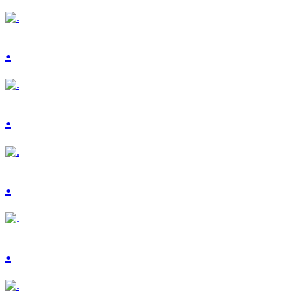
.
.
.
.