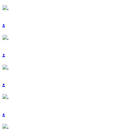
.
.
.
.