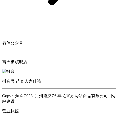
微信公众号
雷天椒旗舰店
抖音号 苗寨人家佳裕
Copyright © 2023 贵州遵义Z6.尊龙官方网站食品有限公司 网
站建设：
Z6.尊龙官方网站
网站地图
营业执照