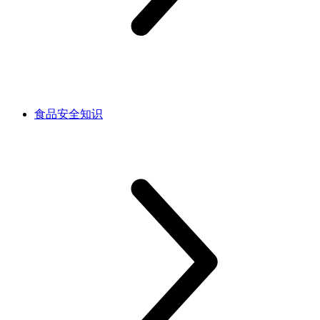
食品安全知识