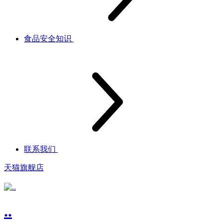
食品安全知识
联系我们
天猫旗舰店
..