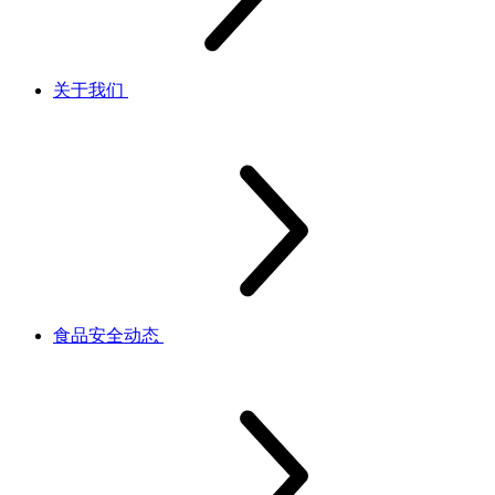
关于我们
食品安全动态