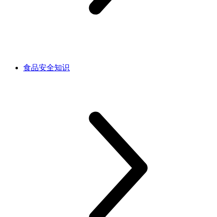
食品安全知识