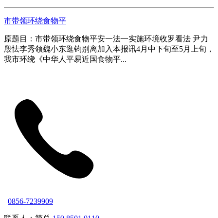
市带领环绕食物平
原题目：市带领环绕食物平安一法一实施环境收罗看法 尹力
殷怯李秀领魏小东逛钧别离加入本报讯4月中下旬至5月上旬，
我市环绕《中华人平易近国食物平...
0856-7239909