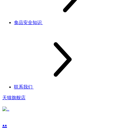
食品安全知识
联系我们
天猫旗舰店
..