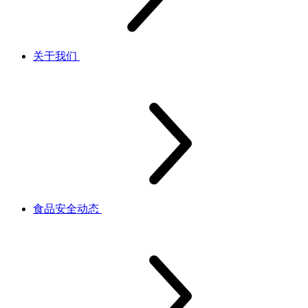
关于我们
食品安全动态