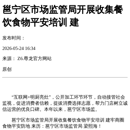
邕宁区市场监管局开展收集餐
饮食物平安培训 建
发布时间：
2026-05-24 16:34
来源： Z6.尊龙官方网站
原创
“互联网+明厨亮灶”，公开加工环节环节，自动接管社会
监视，促进消费者信赖，提拔消费选择志愿，帮力门店树立诚
信运营的优良口碑。本年以来，邕宁区市场监。
邕宁区市场监管局开展收集餐饮食物平安培训 建牢商圈
食物平安防地 来历：邕宁区市场监管局 梁熙海！