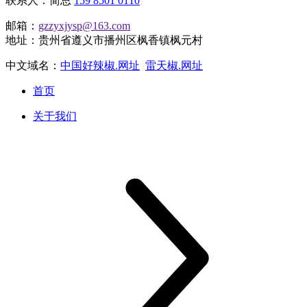
联系人：简总
159 8501 0110
邮箱：
gzzyxjysp@163.com
地址：贵州省遵义市播州区枫香镇枫元村
中文域名：
中国好辣椒.网址
雷天椒.网址
首页
关于我们