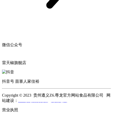
微信公众号
雷天椒旗舰店
抖音号 苗寨人家佳裕
Copyright © 2023 贵州遵义Z6.尊龙官方网站食品有限公司 网
站建设：
Z6.尊龙官方网站
网站地图
营业执照