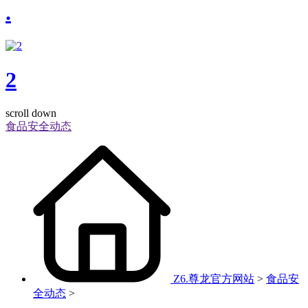
.
2
scroll down
食品安全动态
Z6.尊龙官方网站
>
食品安
全动态
>