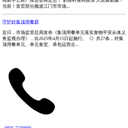
高新手艺财产推进会商定您！ 躬身村落和疫情 人居焕新颜！
当前！首页部分频道江门市市场...
守护好集顶用餐群
近日，市场监管总局发布《集顶用餐单元落实食物平安从体义
务监视办理》，自2025年4月15日起施行。《》共27条，对集
顶用餐单元、单元食堂、承包运营企...
0856-7239909