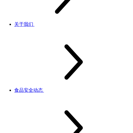
关于我们
食品安全动态