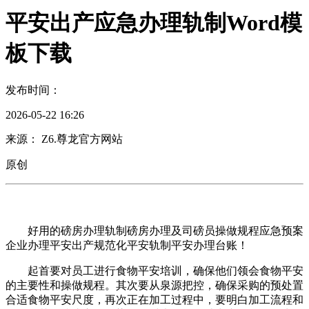
平安出产应急办理轨制Word模
板下载
发布时间：
2026-05-22 16:26
来源： Z6.尊龙官方网站
原创
好用的磅房办理轨制磅房办理及司磅员操做规程应急预案
企业办理平安出产规范化平安轨制平安办理台账！
起首要对员工进行食物平安培训，确保他们领会食物平安
的主要性和操做规程。其次要从泉源把控，确保采购的预处置
合适食物平安尺度，再次正在加工过程中，要明白加工流程和