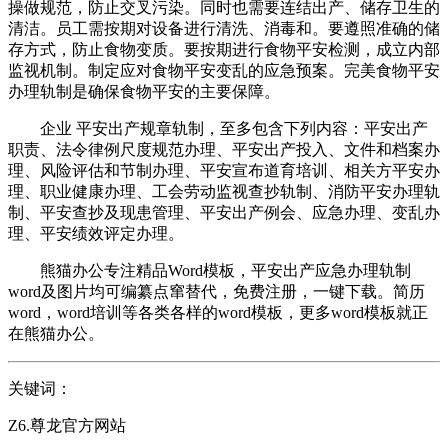
操做规范，防止交叉污染。同时也需要连结出产、储存卫生的
清洁。员工需按期对设备进行清洗、消毒和。要遵照准确的储
存方式，防止食物变质。要按期进行食物平安检测，成立内部
监视机制。制定应对食物平安变乱的应急预案。完美食物平安
办理轨制是确保食物平安的主要保障。
企业 平安出产规章轨制，至多包含下列内容：平安出产
职责、法令律例尺度规范办理、平安出产投入、文件和档案办
理、风险评估和节制办理、平安宣布道育培训、相关方平安办
理、职业健康办理、工会劳动监视查抄轨制、消防平安办理轨
制、平安查抄及现患管理、平安出产例会、应急办理、变乱办
理、平安绩效评定办理。
熊猫办公专注精品Word模板，平安出产应急办理轨制
word及图片均可编纂点窜替代，免费注册，一键下载。简历
word，word培训等各类各样的word模板，更多word模板就正
在熊猫办公。
关键词：
Z6.尊龙官方网站