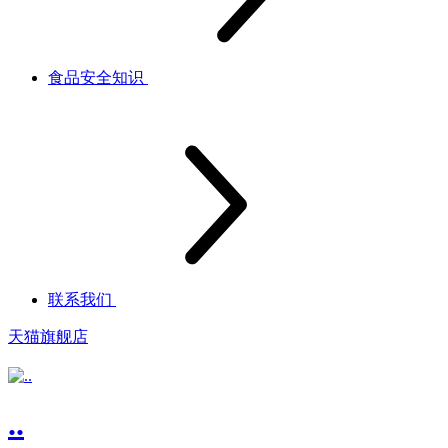
食品安全知识
联系我们
天猫旗舰店
..