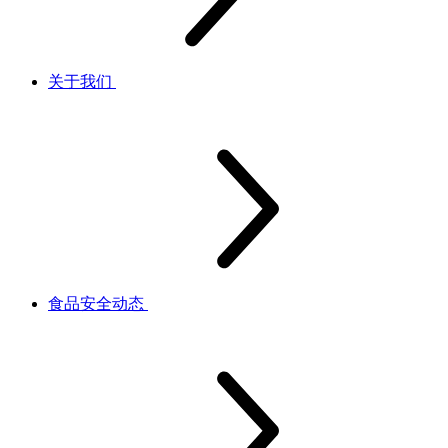
关于我们
食品安全动态