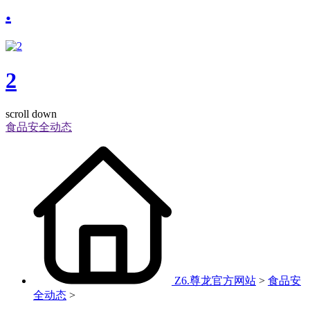
.
2
scroll down
食品安全动态
Z6.尊龙官方网站
>
食品安
全动态
>