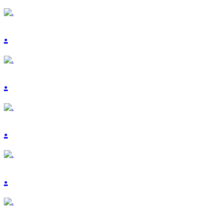
.
.
.
.