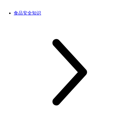
食品安全知识