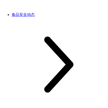
食品安全动态