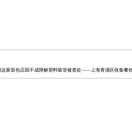
多夫举行，青浦这家面包店因不成降解塑料吸管被查处——上海青浦区收