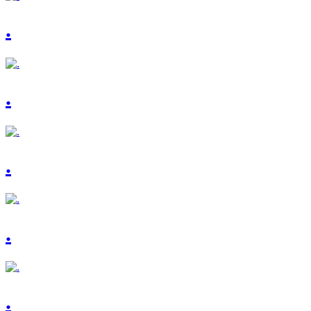
.
.
.
.
.