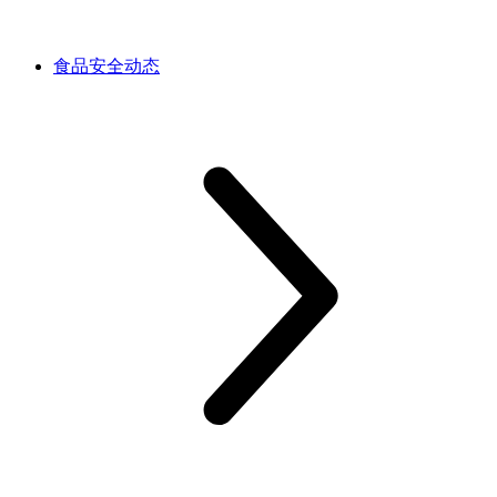
食品安全动态