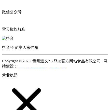
微信公众号
雷天椒旗舰店
抖音号 苗寨人家佳裕
Copyright © 2023 贵州遵义Z6.尊龙官方网站食品有限公司 网
站建设：
Z6.尊龙官方网站
网站地图
营业执照