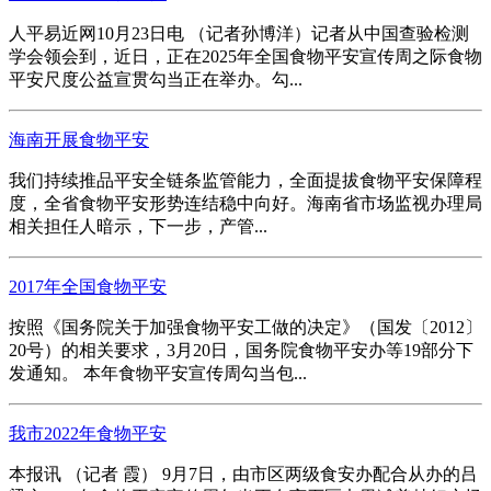
人平易近网10月23日电 （记者孙博洋）记者从中国查验检测
学会领会到，近日，正在2025年全国食物平安宣传周之际食物
平安尺度公益宣贯勾当正在举办。勾...
海南开展食物平安
我们持续推品平安全链条监管能力，全面提拔食物平安保障程
度，全省食物平安形势连结稳中向好。海南省市场监视办理局
相关担任人暗示，下一步，产管...
2017年全国食物平安
按照《国务院关于加强食物平安工做的决定》（国发〔2012〕
20号）的相关要求，3月20日，国务院食物平安办等19部分下
发通知。 本年食物平安宣传周勾当包...
我市2022年食物平安
本报讯 （记者 霞） 9月7日，由市区两级食安办配合从办的吕