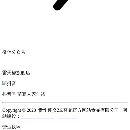
微信公众号
雷天椒旗舰店
抖音号 苗寨人家佳裕
Copyright © 2023 贵州遵义Z6.尊龙官方网站食品有限公司 网
站建设：
Z6.尊龙官方网站
网站地图
营业执照