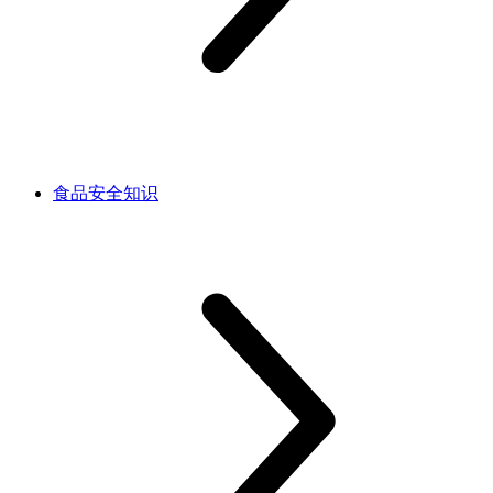
食品安全知识