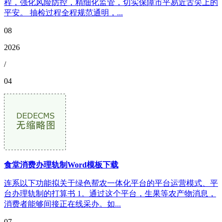
程，强化风险防控，精细化监管，切实保障市平易近舌尖上的
平安。 抽检过程全程规范通明，...
08
2026
/
04
食堂消费办理轨制Word模板下载
连系以下功能拟关于绿色帮农一体化平台的平台运营模式、平
台办理轨制的打算书 1。通过这个平台，生果等农产物消息，
消费者能够间接正在线采办。如...
07