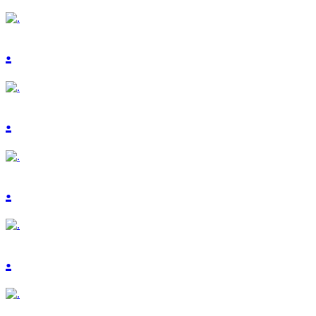
.
.
.
.