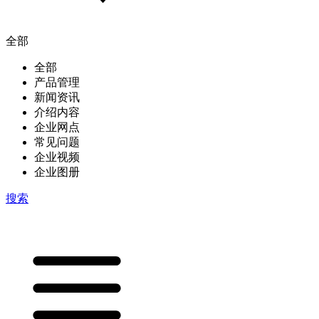
全部
全部
产品管理
新闻资讯
介绍内容
企业网点
常见问题
企业视频
企业图册
搜索