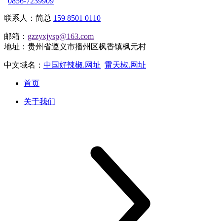
0856-7239909
联系人：简总
159 8501 0110
邮箱：
gzzyxjysp@163.com
地址：贵州省遵义市播州区枫香镇枫元村
中文域名：
中国好辣椒.网址
雷天椒.网址
首页
关于我们