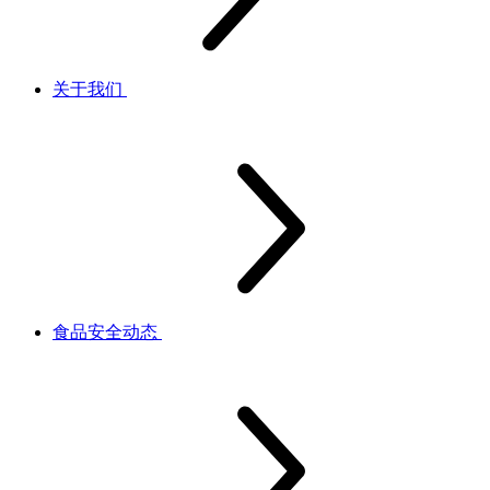
关于我们
食品安全动态