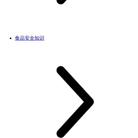
食品安全知识