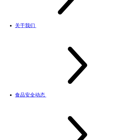
关于我们
食品安全动态