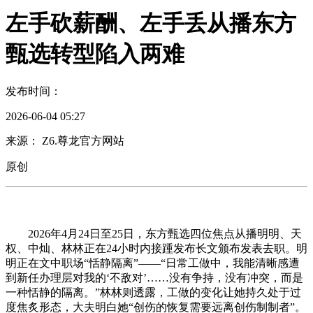
左手砍薪酬、左手丢从播东方
甄选转型陷入两难
发布时间：
2026-06-04 05:27
来源： Z6.尊龙官方网站
原创
2026年4月24日至25日，东方甄选四位焦点从播明明、天
权、中灿、林林正在24小时内接踵发布长文颁布发表去职。明
明正在文中职场“恬静隔离”——“日常工做中，我能清晰感遭
到新任办理层对我的‘不敌对’……没有争持，没有冲突，而是
一种恬静的隔离。”林林则透露，工做的变化让她持久处于过
度焦炙形态，大夫明白她“创伤的恢复需要远离创伤制制者”。