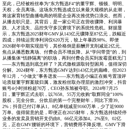
至此，已经被粉丝奉为“东方甄选F4”的董宇辉、顿顿、明明、
天权，全员离场。这场东方甄选成立以来最大规模的从走潮，
将这家育转型曲播电商的明星企业再次推优势口浪尖。然而，
从播去职只是。其背后，是一家公司正在营收骤降、利润暴
跌、人才流失、品控失守多沉窘境下的系统性危机。财据显
示，东方甄选2025财年GMV从143亿元骤降至87亿元，跌幅近
四成；持续运营净利润仅620万元，较上年暴跌98%。即便
2026财年中期实现扭亏，其价格倒是薪酬开支削减近2亿元、
焦点从播悉数离场、付费会员不增反降。从“学问带货”的，到
从播集体“恬静隔离”的职场，再到付费会员买到发霉蛋糕无门
——东方甄选到底怎样了？其式微根源取转型困局，值得深切
分解。2024财年，东方甄选GMV达到143亿元的巅峰。但2023
年12月，“小做文”事务迸发——东方甄选小编正在账号置顶评
论质疑董宇辉案牍归属，激发粉丝取办理层的激烈冲突，抖音
账号4小时掉粉超70万，CEO孙东旭被夺职。2024年7月25
日，董宇辉正式去职，以7658。55万元收购“取辉同业”100%
股权，完全分炊。分炊后的第一个完整财年，同比下滑39。
2%；抖音已付订单从1。8亿单锐减至9160万单，少了近9000
万单。值得留意的是，即便正在2025财年，东方甄选持续经停
业务的发卖及营销开支仍由8。66亿元添加4。2%至9。02亿
元，正在GMV腰斩的环境下，营销费用不降反增。GMV下滑