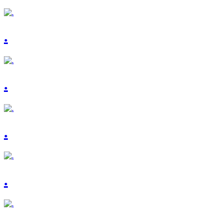
.
.
.
.