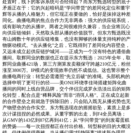
处置时，线下的客诉系统可否经得起？而东方甄选转型的底子
矛盾正在于：它的兴起暗码是“学问带货”的差同化定位和董宇
辉等从播的人格魅力，但它现正在要做的，恰好是抹掉这种差
同化。曲播电商的焦点合作力无非两条：强大的供应链系统，
或有影响力的从播IP。两者之间很难持久兼容，当企业将沉心
向供应链倾斜，天然取头部从播的价值脱节。但东方甄选既没
有山姆数十年的供应链堆集，也没有脚够的体量支持纯粹的产
物驱动模式。“去从播化”之后，它既得到了差同化内容壁垒，
又远未成立起供应链护城河——正成为一个没有特色的通俗曲
播间。取辉同业的数据也正在提示东方甄选：2025年全年，取
辉同业曲播421场，第三方测算发卖额保守跨越210亿元，粉丝
涨至3800万。IP模式的变现效率仍然不成低估。这也警示整个
曲播电商行业：转型必需遵照“先立后破”的准绳。头部机构的
选择申明了更可行的径——美ONE环绕李佳琦搭建矩阵化曲
播间的同时上线自营品牌，交个伴侣完成罗永浩淡出后的矩阵
化转型，配合点是“稀释风险”而非“消弭人格”。正在成立起新
的合作壁垒之前就急于拆除旧的，只会陷入既无从播劣势也无
产物壁垒的合作实空。东方甄选现在的摇摇欲坠，素质上是多
次计谋扭捏的必然成果。从董宇辉的出走，到F4全员离场；
从GMV的143亿到87亿再到41亿；从“学问带货”的到发霉蛋糕
的赞扬——每一次扭捏都正在付出价格。转型标的目的大概没
错，但体例值得商榷。当从播们用“恬静隔离”描述新办理层，