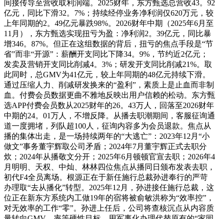
间接传导至营收取利润端。2025财年，东方甄选总营收43。92
亿元，同比下滑32。7%；持续经停业务净利润仅620万元，较
上年同期的2。49亿元暴跌98%。2026财年中期（2025年6月至
11月），东方甄选实现扭亏为盈：净利润2。39亿元，同比暴
增346。87%。但正在这组数据的背后，扭亏的焦点手段是“节
省”而非“开源”：薪酬开支同比下降34。9%，节约近2亿元；
发卖及营销开支同比削减4。3%；研发开支同比削减21%。取
此同时，总GMV为41亿元，较上年同期的48亿元持续下滑。
通过压缩人力、削减研发换来的“盈利”，素质上是止血而非制
血。付费会员数据更曲不雅地反映出用户信赖的松动。东方甄
选APP付费会员数从2025财年的26。43万人，回落至2026财年
中期的24。01万人，不增反降。从播去职潮期间，客服征询通
道一度拥堵，列队超100人，征询内容多为会员退款。焦点从
播的集体出走，是一场持续两年的“大逃亡”：2023年12月“小
做文”事务董宇辉取公司矛盾；2024年7月董宇辉正式去职分
炊；2024年从播敬文分开；2025年6月顿顿官宣去职；2026年4
月明明、天权、中灿、林林四位焦点从播同日颁布发表去职，
初代F4全员离场。根源正在于新任施行总裁孙进奉行的严苛
办理取“去从播化”转型。2025年12月，孙进接任施行总裁，这
位正在新东方系统内工做19年的宿将被俞敏洪称为“效率控”，
对无效率的工作“零”。孙进上任后，公司将查核沉点从内容质
量转向GMV、率等硬性目标，用军事化办理代替原有的“家园