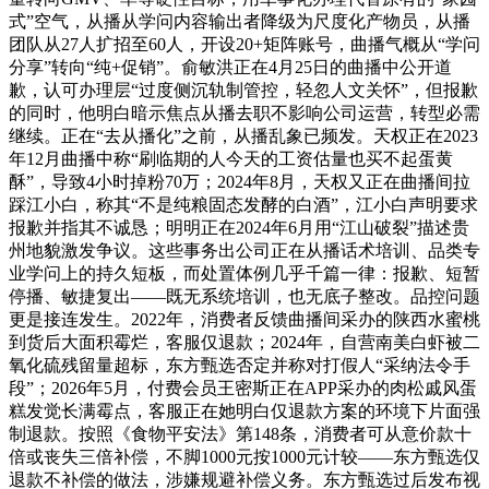
式”空气，从播从学问内容输出者降级为尺度化产物员，从播
团队从27人扩招至60人，开设20+矩阵账号，曲播气概从“学问
分享”转向“纯+促销”。俞敏洪正在4月25日的曲播中公开道
歉，认可办理层“过度侧沉轨制管控，轻忽人文关怀”，但报歉
的同时，他明白暗示焦点从播去职不影响公司运营，转型必需
继续。正在“去从播化”之前，从播乱象已频发。天权正在2023
年12月曲播中称“刷临期的人今天的工资估量也买不起蛋黄
酥”，导致4小时掉粉70万；2024年8月，天权又正在曲播间拉
踩江小白，称其“不是纯粮固态发酵的白酒”，江小白声明要求
报歉并指其不诚恳；明明正在2024年6月用“江山破裂”描述贵
州地貌激发争议。这些事务出公司正在从播话术培训、品类专
业学问上的持久短板，而处置体例几乎千篇一律：报歉、短暂
停播、敏捷复出——既无系统培训，也无底子整改。品控问题
更是接连发生。2022年，消费者反馈曲播间采办的陕西水蜜桃
到货后大面积霉烂，客服仅退款；2024年，自营南美白虾被二
氧化硫残留量超标，东方甄选否定并称对打假人“采纳法令手
段”；2026年5月，付费会员王密斯正在APP采办的肉松戚风蛋
糕发觉长满霉点，客服正在她明白仅退款方案的环境下片面强
制退款。按照《食物平安法》第148条，消费者可从意价款十
倍或丧失三倍补偿，不脚1000元按1000元计较——东方甄选仅
退款不补偿的做法，涉嫌规避补偿义务。东方甄选过后发布视