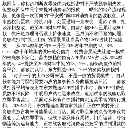
频回应，称初步判断发霉缘由为包拆密封不严或脱氧剂失效，
但整段回应中只字未提对消费者的报歉——晒出的出产流程视
频，更像是一次面向的“平安秀”而非对消费者的热诚歉意。从
水蜜桃到蛋糕，跨度四年，处置逻辑一直未变：退款了事，拒
谈深切整改。截至2026财年中期，自营产物SKU已累计达801
款，供应链办理可否跟上扩张速度，已成为不容回避的问题。
俞敏洪打制“线上山姆”的愿景虽让自营产物GMV占比持续提
拔——从2024财年的约30%升至2026财年中期的52。8%，
Costco数十年堆集的供应链公信力，付费会员流失让这一模式
的根底极不安定。鼎力扶植的自有APP虽GMV占比从2024财
年的8。4%提拔至2026财年中期的18。5%，但仍高度依赖抖
音平台。俞敏洪认可，东方甄选60%—70%的发卖额依赖抖
音，“对于一个的上市公司来说，不是一般的贸易模式”。自从
获客能力亏弱到需要75岁的董事长亲身曲播拉动日活——俞敏
洪打算平均每晚正在东方甄选APP曲播半小时，而APP付费会
员数不增反降，申明用户粘性远未成立。近期试水的线验店取
立即零售营业，又面对从轻资产曲播转向沉运营零售的跨行挑
和。2026年5月，东方甄选全国首家线验店正在中关村开业，
俞敏洪放言将来可能呈现上百店。同时取京东物流合做布设前
置仓，启动立即零售。但线下涉及库存周转、门店运营、冷链
物流等沉运营能力，正在线客服对消费者赞扬采纳强制退款的