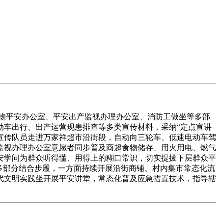
食物平安办公室、平安出产监视办理办公室、消防工做坐等多部
动车出行、出产运营现患排查等多类宣传材料，采纳“定点宣讲
宣传队员走进万家祥超市沿街段，自动向三轮车、低速电动车驾
监视办理办公室意愿者同步普及商超食物储存、用火用电、燃气
安学问为群众听得懂、用得上的糊口常识，切实提拔下层群众平
多部分结合步履，一方面持续开展沿街商铺、村内集市常态化流
代文明实践坐开展平安讲堂，常态化普及应急措置技术，指导辖