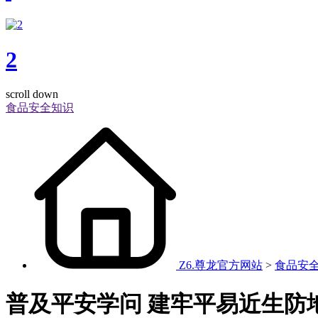
2
scroll down
食品安全知识
Z6.尊龙官方网站
>
食品安
普及平安学问 建牢平易近生防