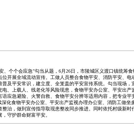
安、个个会应急”勾当从题，6月26日，市陵城区义渡口镇统筹
点位开展全域流动宣传。工做人员整合食物平安、消防平安、电
精准普及平安常识，建立度、全笼盖的平安宣传系统。勾当现场，
充电、上载人、线老化等风险现患，食物平安办公室、平安出产
言语应急避险、火警自救、食物平安分辨等适用内容，把专业平
持续深化食物平安办公室、平安出产监视办理办公室、消防工做坐
查整治，做到宣传指导取现患整改同步推进。同时依托村级新时
篱，守护群命财富平安。