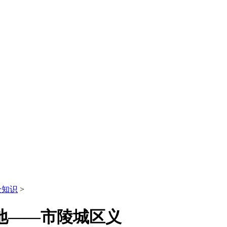
全知识
>
地——市陵城区义