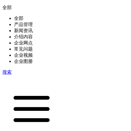
全部
全部
产品管理
新闻资讯
介绍内容
企业网点
常见问题
企业视频
企业图册
搜索