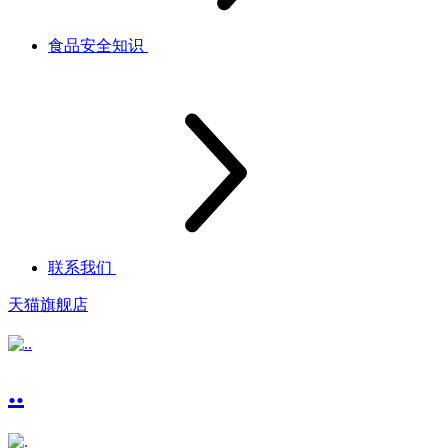
食品安全知识
联系我们
天猫旗舰店
..