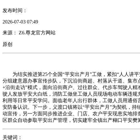
发布时间：
2026-07-03 07:49
来源： Z6.尊龙官方网站
原创
为结实推进第25个全国“平安出产月”工做，紧扣“人人讲平
分组建意愿办事宣传步队，下沉沿街商超、村落从干道、集市
+沿街走访”模式，面向沿街商户、过往群众、代步车驾驶人
驶人发放平安大白纸，消防工做坐工做人员现场电动车辆违规
利用等日常平安学问。面临老年人出行群体，工做人员用通俗
安防备认识。下一步，义渡口镇将以“平安出产月”为契机，
动宣传，另一方面同步推进企业、门店、农户平安现患实地排
区群众自动参取平安出产管理，切实建牢全镇出产糊口平安樊
关键词：