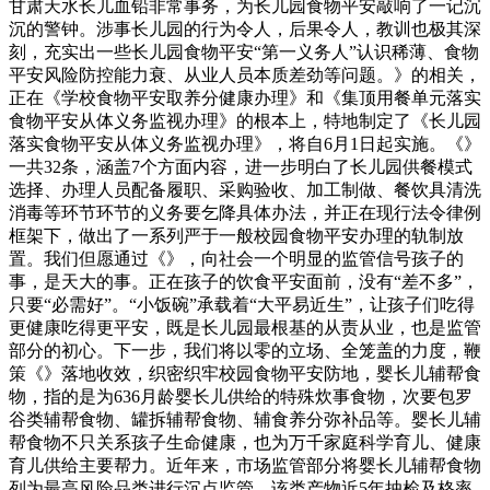
甘肃天水长儿血铅非常事务，为长儿园食物平安敲响了一记沉
沉的警钟。涉事长儿园的行为令人，后果令人，教训也极其深
刻，充实出一些长儿园食物平安“第一义务人”认识稀薄、食物
平安风险防控能力衰、从业人员本质差劲等问题。》的相关，
正在《学校食物平安取养分健康办理》和《集顶用餐单元落实
食物平安从体义务监视办理》的根本上，特地制定了《长儿园
落实食物平安从体义务监视办理》，将自6月1日起实施。《》
一共32条，涵盖7个方面内容，进一步明白了长儿园供餐模式
选择、办理人员配备履职、采购验收、加工制做、餐饮具清洗
消毒等环节环节的义务要乞降具体办法，并正在现行法令律例
框架下，做出了一系列严于一般校园食物平安办理的轨制放
置。我们但愿通过《》，向社会一个明显的监管信号孩子的
事，是天大的事。正在孩子的饮食平安面前，没有“差不多”，
只要“必需好”。“小饭碗”承载着“大平易近生”，让孩子们吃得
更健康吃得更平安，既是长儿园最根基的从责从业，也是监管
部分的初心。下一步，我们将以零的立场、全笼盖的力度，鞭
策《》落地收效，织密织牢校园食物平安防地，婴长儿辅帮食
物，指的是为636月龄婴长儿供给的特殊炊事食物，次要包罗
谷类辅帮食物、罐拆辅帮食物、辅食养分弥补品等。婴长儿辅
帮食物不只关系孩子生命健康，也为万千家庭科学育儿、健康
育儿供给主要帮力。近年来，市场监管部分将婴长儿辅帮食物
列为最高风险品类进行沉点监管。该类产物近5年抽检及格率