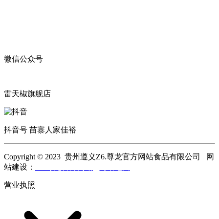
微信公众号
雷天椒旗舰店
抖音号 苗寨人家佳裕
Copyright © 2023 贵州遵义Z6.尊龙官方网站食品有限公司 网
站建设：
Z6.尊龙官方网站
网站地图
营业执照