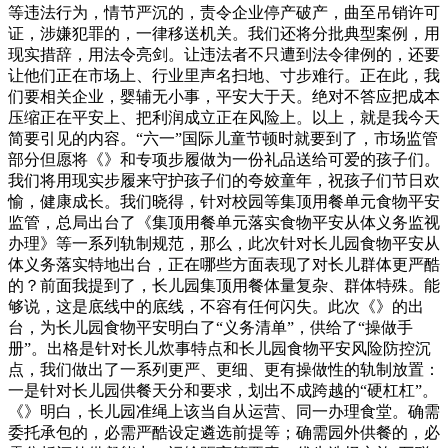
等违法行为，情节严沉的，责令企业停产破产，曲至吊销许可
证，涉嫌犯罪的，一律移送机关。我们还将分批典型案例，用
现实措辞，用法令亮剑。让违法者不只遭到法令律例的，还要
让他们正在市场上、行业里声名扫地、寸步难行。正在此，我
们要相关企业，婴辅无小事，平安大于天。绝对不答应把成本
压缩正在平安上、把利润成立正在风险上。以上，就是我今天
简要引见的内容。“六一”国际儿童节顿时就要到了，市场监管
部分但愿将《》和专项步履做为一份礼品送给可爱的孩子们。
我们将用现实步履来守护孩子们的夸姣童年，祝孩子们节日欢
愉，健康成长。我们晓得，针对校园等集顶用餐单元食物平安
监管，总局出台了《集顶用餐单元落实食物平安从体义务监视
办理》等一系列轨制规范，那么，此次针对长儿园食物平安从
体义务落实特地出台，正在哪些方面表现了对长儿群体更严酷
的？前面我提到了，长儿园集顶用餐体量复杂、群体特殊。能
够说，这是底线中的底线，不容有任何闪失。此次《》的出
台，为长儿园食物平安明白了“义务清单”，供给了“操做手
册”。出格是针对长儿炊事特点和长儿园食物平安风险防控沉
点，我们做出了一系列更严、更细、更有操做性的轨制放置：
一是针对长儿园供餐天分和要求，划出不成跨越的“硬杠杠”。
《》明白，长儿园准绳上该当自从运营、同一办理食堂。确需
委托承包的，必需严酷设定遴选前提等；确需园外供餐的，必