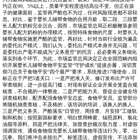
均正在99。5%以上，质量平安程度连结高位不变。但正在孩
子的健康面前，监管再严酷也不为过，任何风险现患都不容轻
忽。好比，鉴于婴长儿辅帮食物的合用月龄，取二段、三段婴
长儿配方奶粉完全沉合，因而，市场监管总局正积极鞭策参照
婴长儿配方奶粉的办理模式，按照特殊食物的尺度，对婴长儿
辅帮食物实施更严酷的监管。再好比，针对当前行业较为遍及
的委托出产模式，我们认为，委托出产模式本身并无问题，可
是委托出产毫不能成为“义务悬空”的托言，必必要将义务细化
落实到各个环节。为此，市场监管总局决定正在全国范畴内组
织开展婴长儿辅帮食物平安监管“守护成长”提拔步履，深切贯
彻习总关于食物平安“四个最严”要求，系统推进17项使命，目
标正在于严把5道关口：一是严把准入关。修订发布出产许可
审查细则，进一步提高门槛；对现有获证企业开展全笼盖合规
核查，不合规的一律整改。二是严把能力关。督促企业健全培
训查核机制，配齐配强食物平安总监、食物平安员。监管部分
将随机抽查查核，不及格的，该培训的培训，该换人的换人。
三是严把义务关。严酷落实“日管控、周排查、月安排”工做轨
制和机制；按照新国标要求，明白禁用蜂蜜、辐照原料、氢化
油脂等原料。四是严把法律关。加督查抄频次取力度，对虚假
强调宣传、通俗食物假充婴长儿辅帮食物等违法行为，零、出
沉拳。我们将冲击未按出产、标签违法、虚假宣传、不法添加