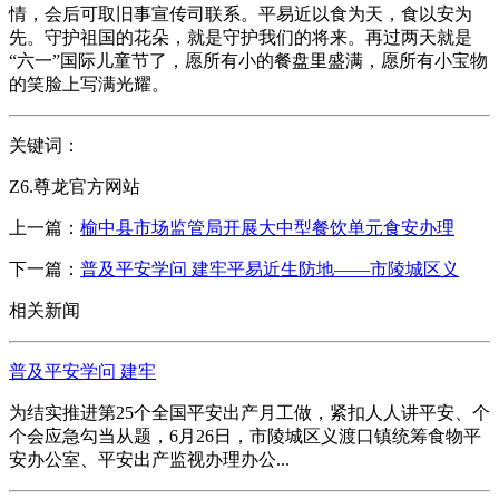
情，会后可取旧事宣传司联系。平易近以食为天，食以安为
先。守护祖国的花朵，就是守护我们的将来。再过两天就是
“六一”国际儿童节了，愿所有小的餐盘里盛满，愿所有小宝物
的笑脸上写满光耀。
关键词：
Z6.尊龙官方网站
上一篇：
榆中县市场监管局开展大中型餐饮单元食安办理
下一篇：
普及平安学问 建牢平易近生防地——市陵城区义
相关新闻
普及平安学问 建牢
为结实推进第25个全国平安出产月工做，紧扣人人讲平安、个
个会应急勾当从题，6月26日，市陵城区义渡口镇统筹食物平
安办公室、平安出产监视办理办公...