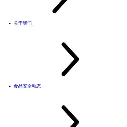
关于我们
食品安全动态