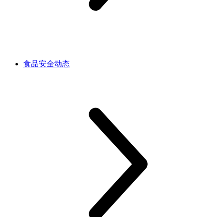
食品安全动态