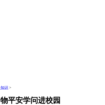
全知识
>
食物平安学问进校园