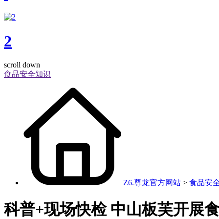
2
scroll down
食品安全知识
Z6.尊龙官方网站
>
食品安
科普+现场快检 中山板芙开展