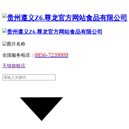
0856-7239909
全国服务电话：
天猫旗舰店