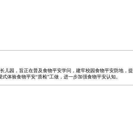
长儿园，旨正在普及食物平安学问，建牢校园食物平安防地，提
式体验食物平安“质检”工做，进一步加强食物平安认知。