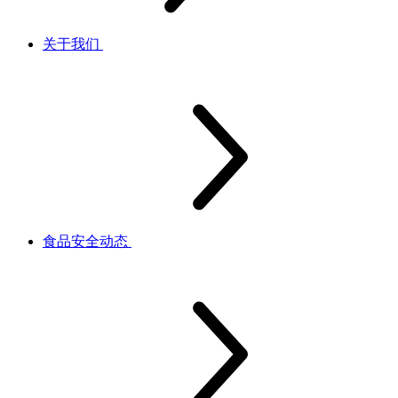
关于我们
食品安全动态