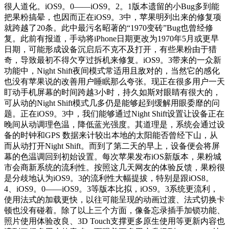
很人道化。iOS9。0——iOS9。2。1版本遗留的小Bug多到能
把果粉搞晕，也因而正在iOS9。3中，苹果明列出来的修复项
就跨越了20条。此中最污名昭著的“1970变砖”Bug也曾经修
复。此前有报道，手动将iPhone日期更改为1970年5月或更早
日期，可能形成设备沉启后不克不及打开，有些果粉由于猎
奇，导致最初不得欠亨过拆机来修复。iOS9。3带来的一众新
功能中，Night Shift夜间模式常适用且敌对的，当然它的感化
也没有苹果说的改善用户睡眠那么夸张。现正在很多用户一天
盯动手机屏幕的时间跨越3小时，持久如斯对眼睛有很大的，
可从动的Night Shift模式几多仍是能够起到缓解用眼委靡的问
题。正在iOS9。3中，我们能够通过Night Shift设置让设备正在
晚间从动调理色温，降低蓝光强度。其道理是，系统会通过设
备的时钟和GPS 数据来计较出本地的太阳能否曾经下山，从
而从动打开Night Shift。而到了第二天的早上，设备便会将屏
幕的色温调回到初始设置。每次苹果发布iOS新版本，果粉城
市会商新系统的流利性。按照这几天网友的体验反馈，果粉很
是分歧地认为iOS9。3的流利性大幅提拔，特别是跟iOS8。
4、iOS9。0——iOS9。3等版本比拟，iOS9。3系统更流利，
使用法式的加载更快，以往可能呈现的动画过渡、法式切换卡
顿也没有碰着。除了以上三个方面，像备忘录插手加锁功能、
照片使用体验改良、3D Touch支撑更多原生使用等更新内容也