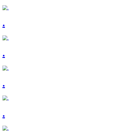
.
.
.
.