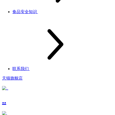
食品安全知识
联系我们
天猫旗舰店
..