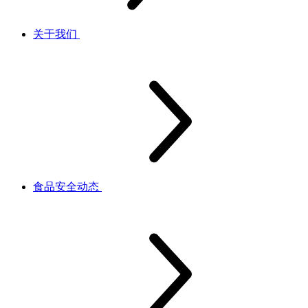
关于我们
食品安全动态