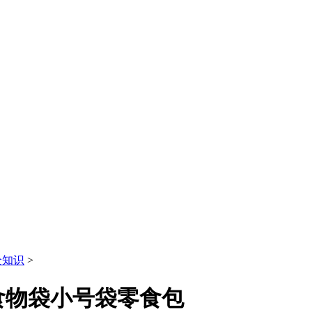
全知识
>
食物袋小号袋零食包