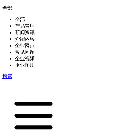
全部
全部
产品管理
新闻资讯
介绍内容
企业网点
常见问题
企业视频
企业图册
搜索