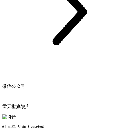
微信公众号
雷天椒旗舰店
抖音号 苗寨人家佳裕