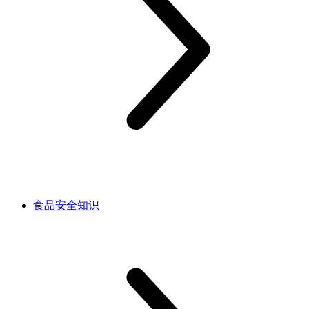
食品安全知识