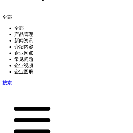
全部
全部
产品管理
新闻资讯
介绍内容
企业网点
常见问题
企业视频
企业图册
搜索