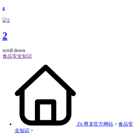
.
2
scroll down
食品安全知识
Z6.尊龙官方网站
>
食品安
全知识
>